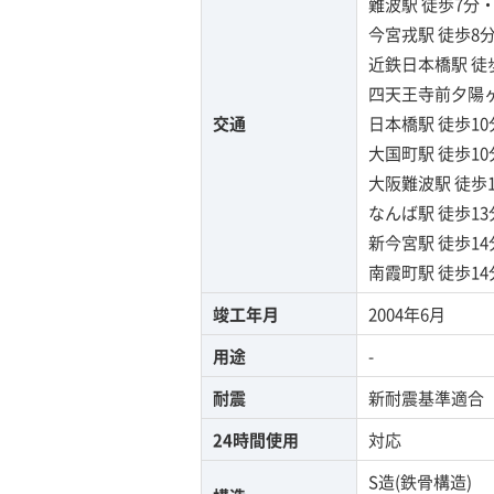
難波駅
徒歩7分
今宮戎駅
徒歩8
近鉄日本橋駅
徒
四天王寺前夕陽
交通
日本橋駅
徒歩1
大国町駅
徒歩1
大阪難波駅
徒歩
なんば駅
徒歩1
新今宮駅
徒歩1
南霞町駅
徒歩1
竣工年月
2004年6月
用途
-
耐震
新耐震基準適合
24時間使用
対応
S造(鉄骨構造)