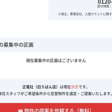
0120
受付時間：平
※貸主、管理会社、入居テナントに関す
の募集中の区画
現在募集中の区画はございません
正電社（旧５ばん店）
は現在
満室
です。
専任スタッフがご希望条件から空室物件を選定・ご提案いたします
物件の提案を依頼する（無料）
email