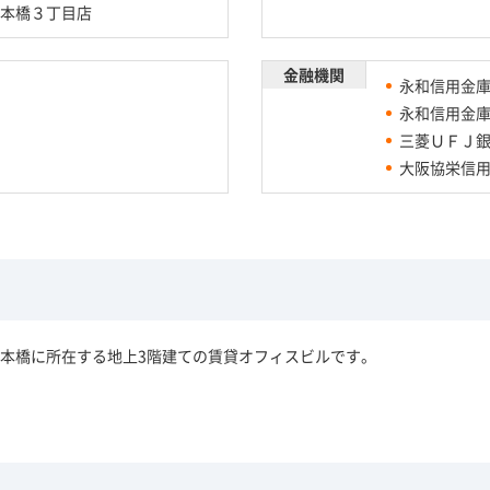
本橋３丁目店
金融機関
永和信用金
永和信用金
三菱ＵＦＪ銀
大阪協栄信
本橋に所在する地上3階建ての賃貸オフィスビルです。