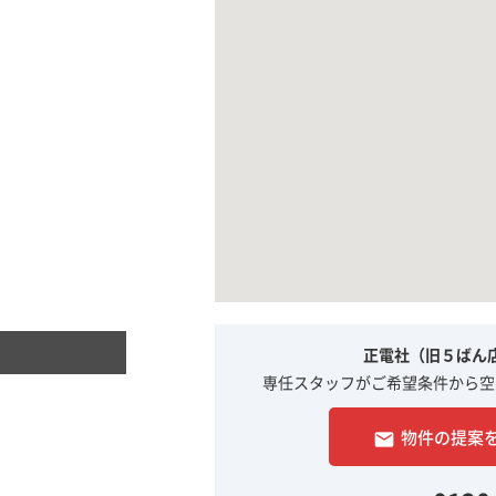
正電社（旧５ばん
専任スタッフがご希望条件から空
物件の提案
email