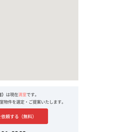
店）
は現在
満室
です。
室物件を選定・ご提案いたします。
を依頼する（無料）