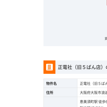
正電社（旧５ばん店）
物件名
正電社（旧５ば
住所
大阪府大阪市浪速区
恵美須町駅
徒歩