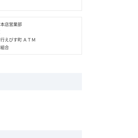
庫本店営業部
庫
行えびす町 ＡＴＭ
用組合