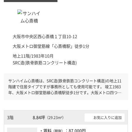
大阪市中央区
西心斎橋１丁目10-12
大阪メトロ御堂筋線「
心斎橋駅
」徒歩1分
地上11階/1983年10月
SRC造(鉄骨鉄筋コンクリート構造)
サンハイム心斎橋は、SRC造(鉄骨鉄筋コンクリート構造)の地上11
階建で住居タイプですが事務所としても使用可能です。 竣工1983
年、大阪メトロ御堂筋線心斎橋駅徒歩1分です。大阪メトロ四つ橋
線四ツ橋駅徒歩3分と複数駅利用可能です。 新耐震基準を満たして
おりますので、耐震性がしっかりとしています。土日・祝日も利用
可能になりますので時間帯を気にせず利用できます。
3階
8.84坪
お気に入りに追加
（29.23m²）
・賃料
：87,000円
（税抜）