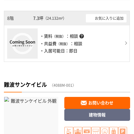
機械警備が備わっていますので、夜間や不在の際にも安心できま
す。土日・祝日も利用可能になりますので自由に出入りが出来ま
す。
8階
7.3坪
お気に入りに追加
（24.132m²）
・賃料
：相談
help
（税抜）
・共益費
：相談
（税抜）
・入居可能日：即日
難波サンケイビル
〈4088M-001〉
お問い合わせ
建物情報