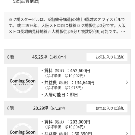
S造(鉄骨構造)
四ツ橋スタービルは、S造(鉄骨構造)の地上9階建のオフィスビルで
す。 竣工1976年、大阪メトロ四つ橋線四ツ橋駅徒歩3分です。大阪
メトロ長堀鶴見緑地線西大橋駅徒歩5分と複数駅利用可能です。 機
械警備が備わっていますので、夜間や不在の際にも安心できます。
土日・祝日も利用可能になりますので時間帯を気にせず利用できま
す。駐車場もありますので、車を利用されるお客様には使いやすい
です。１フロア２００坪以上ある大規模ビルです。ＥＶが複数基あ
6階
45.25坪
お気に入りに追加
（149.6m²）
りますので、フロアまでの待ち時間があまりかかりません。
・賃料
：452,600円
（税抜）
（＠坪単価：＠10,002円）
・共益費
：134,640円
（税抜）
（＠坪単価：＠2,975円）
・入居可能日：即日
6階
20.29坪
お気に入りに追加
（67.1m²）
・賃料
：203,000円
（税抜）
（＠坪単価：＠10,004円）
・共益費
：60,390円
（税抜）