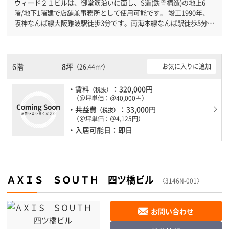
ウィード２１ビルは、御堂筋沿いに面し、S造(鉄骨構造)の地上6
階/地下1階建で店舗兼事務所として使用可能です。 竣工1990年、
阪神なんば線大阪難波駅徒歩3分です。南海本線なんば駅徒歩5分と
複数駅利用可能です。 新耐震基準を満たしておりますので、耐震
性がしっかりとしています。
6階
8坪
お気に入りに追加
（26.44m²）
・賃料
：320,000円
（税抜）
（＠坪単価：＠40,000円）
・共益費
：33,000円
（税抜）
（＠坪単価：＠4,125円）
・入居可能日：即日
ＡＸＩＳ ＳＯＵＴＨ 四ツ橋ビル
〈3146N-001〉
お問い合わせ