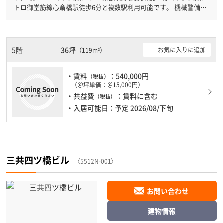
トロ御堂筋線心斎橋駅徒歩6分と複数駅利用可能です。 機械警備が
備わっていますので、夜間や不在の際にも安心できます。新耐震基
準を満たしておりますので、耐震性がしっかりとしています。土
日・祝日も利用可能になりますので時間帯を気にせず利用できま
す。駐車場もありますので、車を利用されるお客様には使いやすい
5階
36坪
お気に入りに追加
（119m²）
です。１フロア１００坪以上ある大型ビルです。ＥＶが複数基あり
ますので、フロアまでの待ち時間があまりかかりません。
・賃料
：540,000円
（税抜）
（＠坪単価：＠15,000円）
・共益費
：賃料に含む
（税抜）
・入居可能日：予定 2026/08/下旬
三共四ツ橋ビル
〈5512N-001〉
お問い合わせ
建物情報