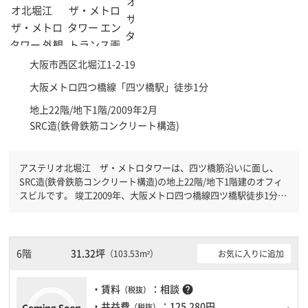
大阪市西区
北堀江1-2-19
大阪メトロ四つ橋線「
四ツ橋駅
」徒歩1分
地上22階/地下1階/2009年2月
SRC造(鉄骨鉄筋コンクリート構造)
アステリオ北堀江 ザ・メトロタワーは、四ツ橋筋沿いに面し、
SRC造(鉄骨鉄筋コンクリート構造)の地上22階/地下1階建のオフィ
スビルです。 竣工2009年、大阪メトロ四つ橋線四ツ橋駅徒歩1分で
す。大阪メトロ御堂筋線心斎橋駅徒歩4分と複数駅利用可能です。
機械警備が備わっていますので、夜間や不在の際にも安心できま
す。新耐震基準を満たしておりますので、地震対策を検討されてい
る方にオススメです。土日・祝日も利用可能になりますので自由に
6階
31.32坪
お気に入りに追加
（103.53m²）
出入りが出来ます。駐車場完備なので、車の必要なお客様には必見
です。１フロア２００坪以上ある大規模ビルです。ＥＶが複数基あ
・賃料
：相談
help
（税抜）
りますので、フロアまでの待ち時間があまりかかりません。
・共益費
：125,280円
（税抜）