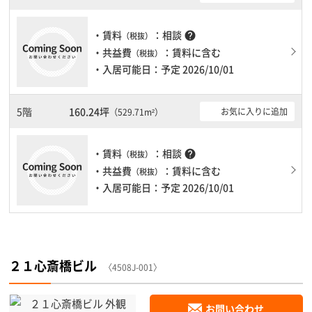
・賃料
：相談
help
（税抜）
・共益費
：賃料に含む
（税抜）
・入居可能日：予定 2026/10/01
5階
160.24坪
お気に入りに追加
（529.71m²）
・賃料
：相談
help
（税抜）
・共益費
：賃料に含む
（税抜）
・入居可能日：予定 2026/10/01
２１心斎橋ビル
〈4508J-001〉
お問い合わせ