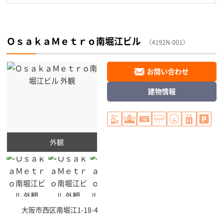
ＯｓａｋａＭｅｔｒｏ南堀江ビル
〈4192N-001〉
お問い合わせ
建物情報
外観
大阪市西区
南堀江1-18-4