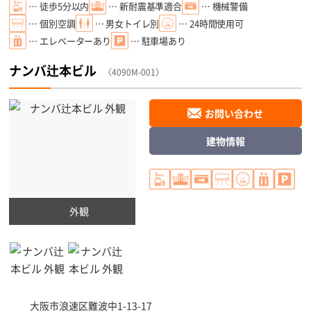
… 徒歩5分以内
… 新耐震基準適合
… 機械警備
… 個別空調
… 男女トイレ別
… 24時間使用可
… エレベーターあり
… 駐車場あり
ナンバ辻本ビル
〈4090M-001〉
お問い合わせ
建物情報
外観
大阪市浪速区
難波中1-13-17