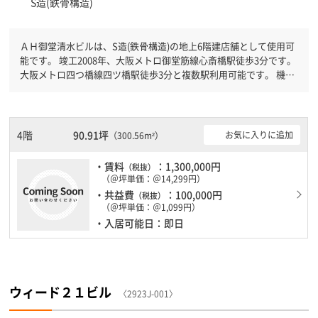
S造(鉄骨構造)
ＡＨ御堂清水ビルは、S造(鉄骨構造)の地上6階建店舗として使用可
能です。 竣工2008年、大阪メトロ御堂筋線心斎橋駅徒歩3分です。
大阪メトロ四つ橋線四ツ橋駅徒歩3分と複数駅利用可能です。 機械
警備が備わっていますので、夜間や不在の際にも安心できます。新
耐震基準を満たしておりますので、耐震性がしっかりとしていま
す。土日・祝日も利用可能になりますので時間帯を気にせず利用で
きます。
4階
90.91坪
お気に入りに追加
（300.56m²）
・賃料
：1,300,000円
（税抜）
（＠坪単価：＠14,299円）
・共益費
：100,000円
（税抜）
（＠坪単価：＠1,099円）
・入居可能日：即日
ウィード２１ビル
〈2923J-001〉