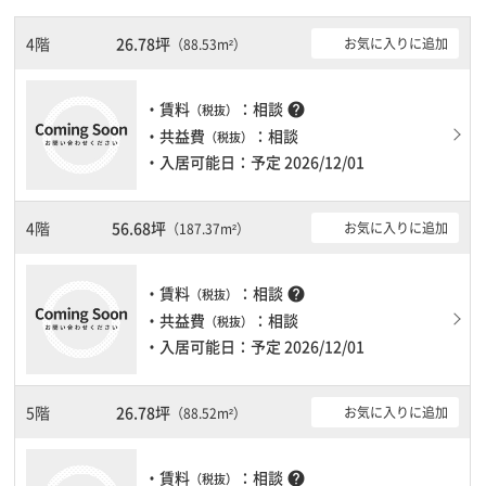
利用可能になりますので時間帯を気にせず利用できます。駐車場も
ありますので、車を利用されるお客様には使いやすいです。１フロ
4階
26.78坪
お気に入りに追加
（88.53m²）
ア２００坪以上ある大規模ビルです。ＥＶが複数基ありますので、
フロアまでの待ち時間があまりかかりません。
・賃料
：相談
help
（税抜）
・共益費
：相談
（税抜）
・入居可能日：予定 2026/12/01
4階
56.68坪
お気に入りに追加
（187.37m²）
・賃料
：相談
help
（税抜）
・共益費
：相談
（税抜）
・入居可能日：予定 2026/12/01
5階
26.78坪
お気に入りに追加
（88.52m²）
・賃料
：相談
help
（税抜）