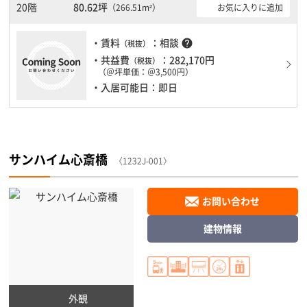
ので、車を利用されるお客様には使いやすいです。１フロア２００
20階
80.62坪
お気に入りに追加
（266.51m²）
坪以上ある大規模ビルです。ＥＶが複数基ありますので、フロアま
での待ち時間があまりかかりません。
・賃料
：相談
help
（税抜）
・共益費
：282,170円
（税抜）
（＠坪単価：＠3,500円）
・入居可能日：即日
サンハイム心斎橋
〈1232J-001〉
お問い合わせ
建物情報
外観