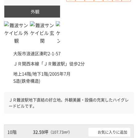
外観
大阪市浪速区
湊町2-1-57
ＪＲ関西本線「
ＪＲ難波駅
」徒歩2分
地上14階/地下1階/2005年7月
S造(鉄骨構造)
ＪＲ難波駅地下直結の好立地。外観美麗・設備の充実したハイグレ
ードビルです。
10階
32.59坪
お気に入りに追加
（107.73m²）