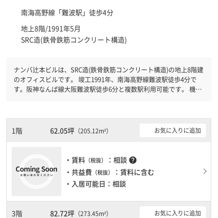
南海高野線「
難波駅
」徒歩4分
地上8階/1991年5月
SRC造(鉄骨鉄筋コンクリート構造)
ナンバ辻本ビルは、SRC造(鉄骨鉄筋コンクリート構造)の地上8階建
のオフィスビルです。 竣工1991年、南海高野線難波駅徒歩4分で
す。阪神なんば線大阪難波駅徒歩6分と複数駅利用可能です。 機械
警備が備わっていますので、夜間や不在の際にも安心できます。新
耐震基準を満たしておりますので、耐震性がしっかりとしていま
す。土日・祝日も利用可能になりますので時間帯を気にせず利用で
きます。駐車場もありますので、車を利用されるお客様には使いや
1階
62.05坪
お気に入りに追加
（205.12m²）
すいです。１フロア２００坪以上ある大規模ビルです。ＥＶが複数
基ありますので、フロアまでの待ち時間があまりかかりません。
・賃料
：相談
help
（税抜）
・共益費
：賃料に含む
（税抜）
・入居可能日：相談
3階
82.72坪
お気に入りに追加
（273.45m²）