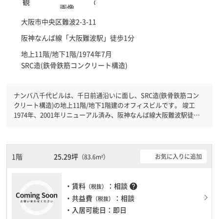
大阪市中央区
難波2-3-11
阪神なんば線「
大阪難波駅
」徒歩1分
地上11階/地下1階/1974年7月
SRC造(鉄骨鉄筋コンクリート構造)
ナンバ八千代ビルは、千日前通沿いに面し、SRC造(鉄骨鉄筋コン
クリート構造)の地上11階/地下1階建のオフィスビルです。 竣工
1974年、2001年リニューアル済み、阪神なんば線大阪難波駅徒歩1
分です。南海本線なんば駅徒歩2分と複数駅利用可能です。 機械警
備が備わっていますので、夜間や不在の際にも安心できます。土
日・祝日も利用可能になりますので自由に出入りが出来ます。
1階
25.29坪
お気に入りに追加
（83.6m²）
・賃料
：相談
help
（税抜）
・共益費
：相談
（税抜）
・入居可能日：即日