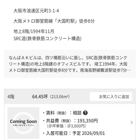
大阪市浪速区
元町3-1-4
大阪メトロ御堂筋線「
大国町駅
」徒歩8分
地上8階/1994年11月
SRC造(鉄骨鉄筋コンクリート構造)
なんばＡＫビルは、四ツ橋筋沿いに面し、SRC造(鉄骨鉄筋コンク
リート構造)の地上8階建のオフィスビルです。 竣工1994年、大阪
メトロ御堂筋線大国町駅徒歩8分です。南海高野線難波駅徒歩7分と
複数駅利用可能です。 機械警備が備わっていますので、夜間や不
在の際にも安心できます。新耐震基準を満たしておりますので、耐
震性がしっかりとしています。土日・祝日も利用可能になりますの
で時間帯を気にせず利用できます。駐車場もありますので、車を利
4階
64.45坪
お気に入りに追加
（213.06m²）
用されるお客様には使いやすいです。１フロア２００坪以上ある大
規模ビルです。ＥＶが複数基ありますので、フロアまでの待ち時間
・賃料
：相談
help
（税抜）
があまりかかりません。
・共益費
：193,350円
（税抜）
（＠坪単価：＠3,000円）
・入居可能日：予定 2026/09/01