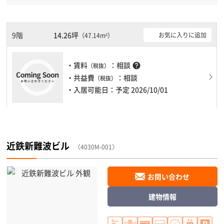
線心斎橋駅徒歩4分と複数駅利用可能です。 機械警備が備わってい
ますので、夜間や不在の際にも安心できます。新耐震基準を満たし
ておりますので、耐震性がしっかりとしています。土日・祝日も利
用可能になりますので時間帯を気にせず利用できます。駐車場もあ
9階
14.26坪
お気に入りに追加
（47.14m²）
りますので、車を利用されるお客様には使いやすいです。１フロア
１００坪以上ある大型ビルです。ＥＶが複数基ありますので、フロ
アまでの待ち時間があまりかかりません。
・賃料
：相談
help
（税抜）
・共益費
：相談
（税抜）
・入居可能日：予定 2026/10/01
近鉄新難波ビル
〈4030M-001〉
お問い合わせ
建物情報