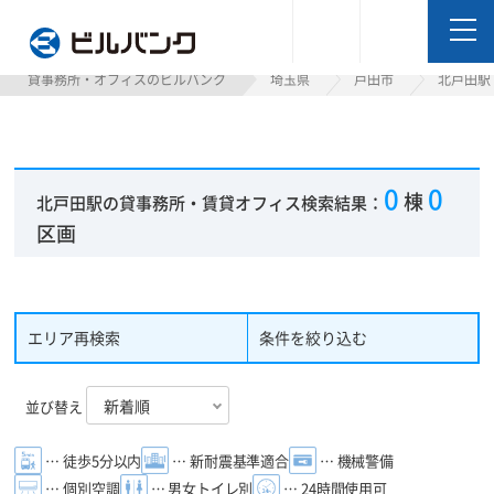
ビルバンク
貸事務所・オフィスのビルバンク
埼玉県
戸田市
北戸田駅
0
0
棟
北戸田駅の貸事務所・賃貸オフィス検索結果：
区画
エリア再検索
条件を絞り込む
並び替え
… 徒歩5分以内
… 新耐震基準適合
… 機械警備
… 個別空調
… 男女トイレ別
… 24時間使用可