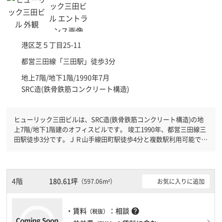
港区
芝５丁目25-11
都営三田線「
三田駅
」徒歩3分
地上7階/地下1階/1990年7月
SRC造(鉄骨鉄筋コンクリート構造)
ヒューリック三田ビルは、SRC造(鉄骨鉄筋コンクリート構造)の地
上7階/地下1階建のオフィスビルです。 竣工1990年、都営三田線三
田駅徒歩3分です。ＪＲ山手線田町駅徒歩4分と複数駅利用可能で
す。 機械警備が備わっていますので、夜間や不在の際にも安心で
きます。新耐震基準を満たしておりますので、地震対策を検討され
ている方にオススメです。土日・祝日も利用可能になりますので自
由に出入りが出来ます。駐車場完備なので、車の必要なお客様には
4階
180.61坪
お気に入りに追加
（597.06m²）
必見です。１フロア２００坪以上ある大規模ビルです。ＥＶが複数
基ありますので、フロアまでの待ち時間があまりかかりません。
・賃料
：相談
help
（税抜）