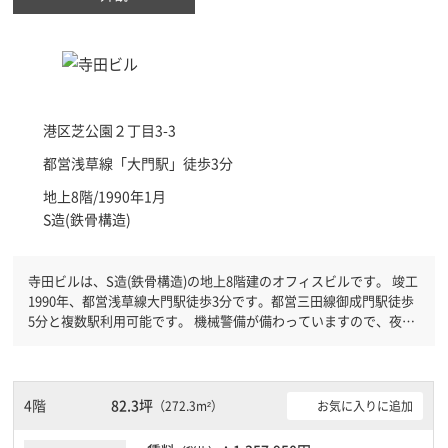
港区
芝公園２丁目3-3
都営浅草線「
大門駅
」徒歩3分
地上8階/1990年1月
S造(鉄骨構造)
寺田ビルは、S造(鉄骨構造)の地上8階建のオフィスビルです。 竣工
1990年、都営浅草線大門駅徒歩3分です。都営三田線御成門駅徒歩
5分と複数駅利用可能です。 機械警備が備わっていますので、夜間
や不在の際にも安心できます。新耐震基準を満たしておりますの
で、耐震性がしっかりとしています。土日・祝日も利用可能になり
ますので時間帯を気にせず利用できます。
4階
82.3坪
お気に入りに追加
（272.3m²）