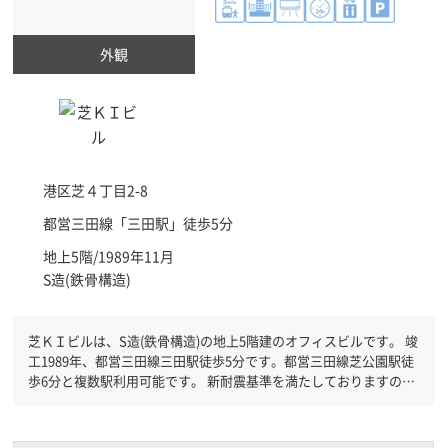
外観
港区
芝４丁目2-8
都営三田線「
三田駅
」徒歩5分
地上5階/1989年11月
S造(鉄骨構造)
芝ＫＩビルは、S造(鉄骨構造)の地上5階建のオフィスビルです。 竣
工1989年、都営三田線三田駅徒歩5分です。都営三田線芝公園駅徒
歩6分と複数駅利用可能です。 新耐震基準を満たしておりますの
で、地震対策を検討されている方にオススメです。土日・祝日も利
用可能になりますので自由に出入りが出来ます。駐車場完備なの
で、車の必要なお客様には必見です。