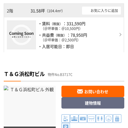
す。土日・祝日も利用可能になりますので時間帯を気にせず利用で
きます。駐車場もありますので、車を利用されるお客様には使いや
2階
31.58坪
お気に入りに追加
（104.4m²）
すいです。
・賃料
：331,590円
（税抜）
（＠坪単価：＠10,500円）
・共益費
：78,950円
（税抜）
（＠坪単価：＠2,500円）
・入居可能日：即日
Ｔ＆Ｇ浜松町ビル
物件No.B3717C
お問い合わせ
建物情報