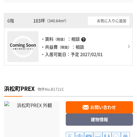
す。 機械警備が備わっていますので、夜間や不在の際にも安心で
きます。新耐震基準を満たしておりますので、耐震性がしっかりと
しています。１フロア１００坪以上ある大型ビルです。
6階
103坪
お気に入りに追加
（340.64m²）
・賃料
：相談
help
（税抜）
・共益費
：相談
（税抜）
・入居可能日：予定 2027/02/01
浜松町PREX
物件No.B1721C
お問い合わせ
建物情報