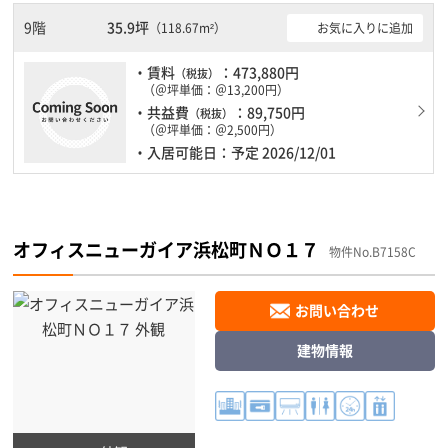
たしておりますので、地震対策を検討されている方にオススメで
す。土日・祝日も利用可能になりますので自由に出入りが出来ま
9階
35.9坪
お気に入りに追加
（118.67m²）
す。
・賃料
：473,880円
（税抜）
（＠坪単価：＠13,200円）
・共益費
：89,750円
（税抜）
（＠坪単価：＠2,500円）
・入居可能日：予定 2026/12/01
オフィスニューガイア浜松町ＮＯ１７
物件No.B7158C
お問い合わせ
建物情報