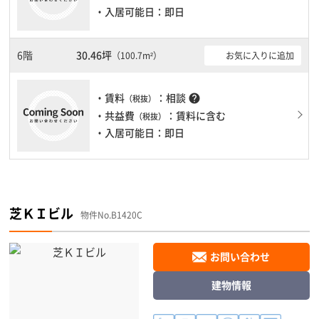
・入居可能日：即日
6階
30.46坪
お気に入りに追加
（100.7m²）
・賃料
：相談
help
（税抜）
・共益費
：賃料に含む
（税抜）
・入居可能日：即日
芝ＫＩビル
物件No.B1420C
お問い合わせ
建物情報