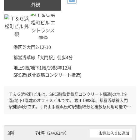
外観
港区
芝大門2-12-10
都営浅草線「
大門駅
」徒歩4分
地上9階/地下1階/1988年12月
SRC造(鉄骨鉄筋コンクリート構造)
Ｔ＆Ｇ浜松町ビルは、SRC造(鉄骨鉄筋コンクリート構造)の地上9
階/地下1階建のオフィスビルです。 竣工1988年、都営浅草線大門
駅徒歩4分です。ＪＲ山手線浜松町駅徒歩5分と複数駅利用可能で
す。 機械警備が備わっていますので、夜間や不在の際にも安心で
きます。新耐震基準を満たしておりますので、地震対策を検討され
ている方にオススメです。土日・祝日も利用可能になりますので自
由に出入りが出来ます。駐車場完備なので、車の必要なお客様には
3階
74坪
お気に入りに追加
（244.62m²）
必見です。ＥＶが複数基ありますので、フロアまでの待ち時間があ