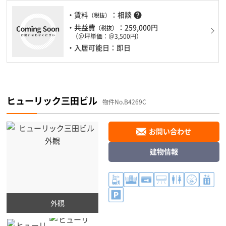
まりかかりません。
・賃料
：相談
help
（税抜）
・共益費
：259,000円
（税抜）
（＠坪単価：＠3,500円）
・入居可能日：即日
ヒューリック三田ビル
物件No.B4269C
お問い合わせ
建物情報
外観