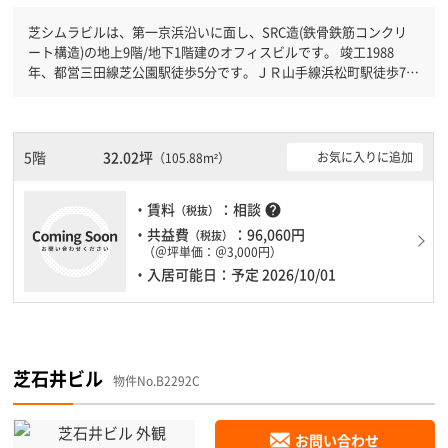
芝シムラビルは、第一京浜沿いに面し、SRC造(鉄骨鉄筋コンクリ
ート構造)の地上9階/地下1階建のオフィスビルです。 竣工1988
年、都営三田線芝公園駅徒歩5分です。ＪＲ山手線浜松町駅徒歩7分
と複数駅利用可能です。 機械警備が備わっていますので、夜間や
不在の際にも安心できます。新耐震基準を満たしておりますので、
耐震性がしっかりとしています。土日・祝日も利用可能になります
ので時間帯を気にせず利用できます。
5階
32.02坪
お気に入りに追加
（105.88m²）
・賃料
：相談
help
（税抜）
・共益費
：96,060円
（税抜）
（＠坪単価：＠3,000円）
・入居可能日：予定 2026/10/01
芝石井ビル
物件No.B2292C
お問い合わせ