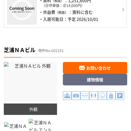
・賃料
：1,251,600円
（税抜）
（＠坪単価：＠14,000円）
・共益費
：賃料に含む
（税抜）
・入居可能日：予定 2026/10/01
芝浦ＮＡビル
物件No.U02151
お問い合わせ
建物情報
外観