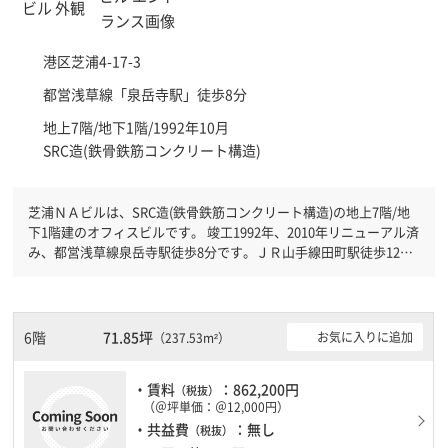
港区
芝浦4-17-3
都営浅草線「
泉岳寺駅
」徒歩8分
地上7階/地下1階/1992年10月
SRC造(鉄骨鉄筋コンクリート構造)
芝浦ＮＡビルは、SRC造(鉄骨鉄筋コンクリート構造)の地上7階/地
下1階建のオフィスビルです。 竣工1992年、2010年リニューアル済
み、都営浅草線泉岳寺駅徒歩8分です。ＪＲ山手線田町駅徒歩12分
と複数駅利用可能です。 機械警備が備わっていますので、夜間や
不在の際にも安心できます。新耐震基準を満たしておりますので、
地震対策を検討されている方にオススメです。土日・祝日も利用可
能になりますので自由に出入りが出来ます。駐車場完備なので、車
6階
71.85坪
お気に入りに追加
（237.53m²）
の必要なお客様には必見です。１フロア１００坪以上ある大型ビル
です。ＥＶが複数基ありますので、フロアまでの待ち時間があまり
・賃料
：862,200円
かかりません。
（税抜）
（＠坪単価：＠12,000円）
・共益費
：無し
（税抜）