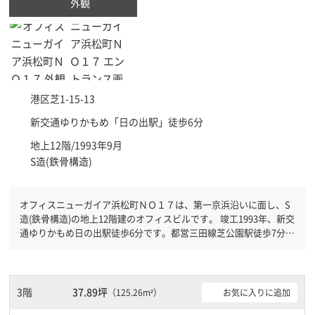
外観
港区
芝1-15-13
新交通ゆりかもめ「
日の出駅
」徒歩6分
地上12階/1993年9月
S造(鉄骨構造)
オフィスニューガイア浜松町ＮＯ１７は、第一京浜沿いに面し、S
造(鉄骨構造)の地上12階建のオフィスビルです。 竣工1993年、新交
通ゆりかもめ日の出駅徒歩6分です。都営三田線芝公園駅徒歩7分と
複数駅利用可能です。 機械警備が備わっていますので、夜間や不
在の際にも安心できます。新耐震基準を満たしておりますので、耐
震性がしっかりとしています。土日・祝日も利用可能になりますの
で時間帯を気にせず利用できます。
3階
37.89坪
お気に入りに追加
（125.26m²）