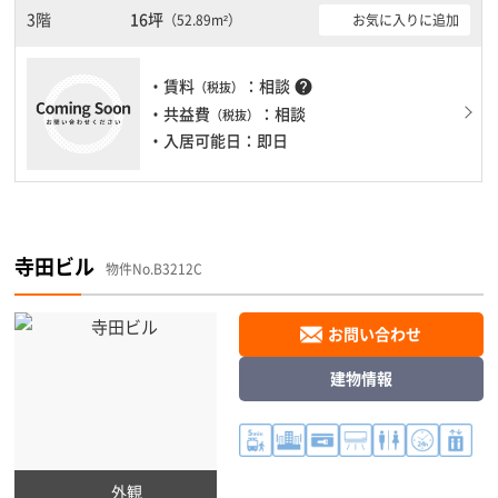
3階
16坪
お気に入りに追加
（52.89m²）
・賃料
：相談
help
（税抜）
・共益費
：相談
（税抜）
・入居可能日：即日
寺田ビル
物件No.B3212C
お問い合わせ
建物情報
外観