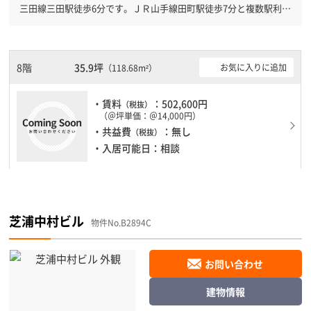
三田線三田駅徒歩6分です。ＪＲ山手線田町駅徒歩7分と複数駅利用
可能です。 新耐震基準を満たしておりますので、耐震性がしっか
りとしています。土日・祝日も利用可能になりますので時間帯を気
にせず利用できます。駐車場もありますので、車を利用されるお客
様には使いやすいです。
8階
35.9坪
お気に入りに追加
（118.68m²）
・賃料
：502,600円
（税抜）
（＠坪単価：＠14,000円）
・共益費
：無し
（税抜）
・入居可能日：相談
芝浦中村ビル
物件No.B2894C
お問い合わせ
建物情報