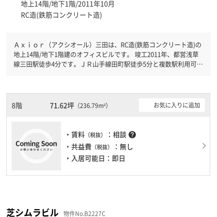
地上14階/地下1階/2011年10月
RC造(鉄筋コンクリート造)
Ａｘｉｏｒ（アクシオール）三田は、RC造(鉄筋コンクリート造)の
地上14階/地下1階建のオフィスビルです。 竣工2011年、都営浅草
線三田駅徒歩4分です。ＪＲ山手線田町駅徒歩5分と複数駅利用可能
です。 機械警備が備わっていますので、夜間や不在の際にも安心
できます。新耐震基準を満たしておりますので、地震対策を検討さ
れている方にオススメです。土日・祝日も利用可能になりますので
自由に出入りが出来ます。
8階
71.62坪
お気に入りに追加
（236.79m²）
・賃料
：相談
help
（税抜）
・共益費
：無し
（税抜）
・入居可能日：即日
芝シムラビル
物件No.B2227C