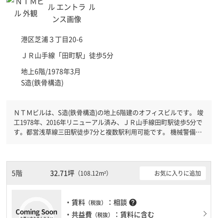
港区
芝浦３丁目20-6
ＪＲ山手線「
田町駅
」徒歩5分
地上6階/1978年3月
S造(鉄骨構造)
ＮＴＭビルは、S造(鉄骨構造)の地上6階建のオフィスビルです。 竣
工1978年、2016年リニューアル済み、ＪＲ山手線田町駅徒歩5分で
す。都営浅草線三田駅徒歩7分と複数駅利用可能です。 機械警備が
備わっていますので、夜間や不在の際にも安心できます。土日・祝
日も利用可能になりますので自由に出入りが出来ます。
5階
32.71坪
お気に入りに追加
（108.12m²）
・賃料
：相談
help
（税抜）
・共益費
：賃料に含む
（税抜）