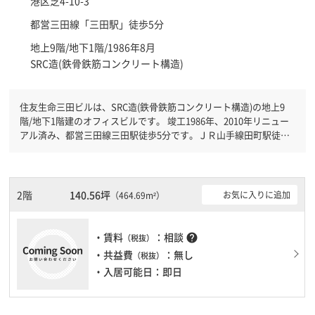
港区
芝4-10-3
都営三田線「
三田駅
」徒歩5分
地上9階/地下1階/1986年8月
SRC造(鉄骨鉄筋コンクリート構造)
住友生命三田ビルは、SRC造(鉄骨鉄筋コンクリート構造)の地上9
階/地下1階建のオフィスビルです。 竣工1986年、2010年リニュー
アル済み、都営三田線三田駅徒歩5分です。ＪＲ山手線田町駅徒歩6
分と複数駅利用可能です。 機械警備が備わっていますので、夜間
や不在の際にも安心できます。新耐震基準を満たしておりますの
で、地震対策を検討されている方にオススメです。駐車場完備なの
で、車の必要なお客様には必見です。１フロア１００坪以上ある大
2階
140.56坪
お気に入りに追加
（464.69m²）
型ビルです。ＥＶが複数基ありますので、フロアまでの待ち時間が
あまりかかりません。
・賃料
：相談
help
（税抜）
・共益費
：無し
（税抜）
・入居可能日：即日