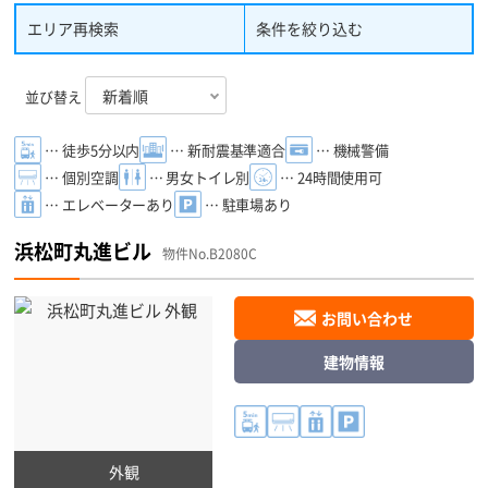
エリア再検索
条件を絞り込む
並び替え
… 徒歩5分以内
… 新耐震基準適合
… 機械警備
… 個別空調
… 男女トイレ別
… 24時間使用可
… エレベーターあり
… 駐車場あり
浜松町丸進ビル
物件No.B2080C
お問い合わせ
建物情報
外観