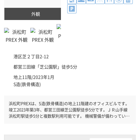
外観
港区
芝２丁目2-12
都営三田線「
芝公園駅
」徒歩5分
地上11階/2023年1月
S造(鉄骨構造)
浜松町PREXは、S造(鉄骨構造)の地上11階建のオフィスビルです。
竣工2023年築3年、都営三田線芝公園駅徒歩5分です。ＪＲ山手線
浜松町駅徒歩5分と複数駅利用可能です。 機械警備が備わっていま
すので、夜間や不在の際にも安心できます。新耐震基準を満たして
おりますので、耐震性がしっかりとしています。駐車場もあります
ので、車を利用されるお客様には使いやすいです。ＥＶが複数基あ