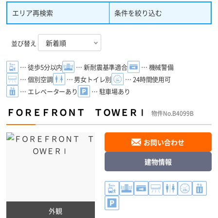
エリア再検索
条件を絞り込む
並び替え
… 徒歩5分以内
… 新耐震基準適合
… 機械警備
… 個別空調
… 男女トイレ別
… 24時間使用可
… エレベーターあり
… 駐車場あり
ＦＯＲＥＦＲＯＮＴ ＴＯＷＥＲⅠ
物件No.B4099B
お問い合わせ
建物情報
外観