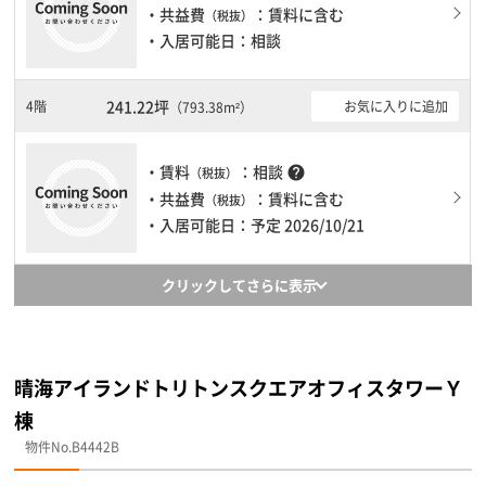
・共益費
：賃料に含む
（税抜）
・入居可能日：相談
241.22坪
4階
お気に入りに追加
（793.38m²）
・賃料
：相談
help
（税抜）
・共益費
：賃料に含む
（税抜）
・入居可能日：予定 2026/10/21
クリックしてさらに表示
晴海アイランドトリトンスクエアオフィスタワーＹ
棟
物件No.B4442B