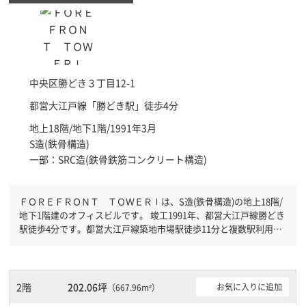
中央区
勝どき３丁目12-1
都営大江戸線「
勝どき駅
」徒歩4分
地上18階/地下1階/1991年3月
S造(鉄骨構造)
一部：SRC造(鉄骨鉄筋コンクリート構造)
ＦＯＲＥＦＲＯＮＴ ＴＯＷＥＲⅠは、S造(鉄骨構造)の地上18階/
地下1階建のオフィスビルです。 竣工1991年、都営大江戸線勝どき
駅徒歩4分です。都営大江戸線築地市場駅徒歩11分と複数駅利用可
能です。 機械警備が備わっていますので、夜間や不在の際にも安
心できます。新耐震基準を満たしておりますので、地震対策を検討
されている方にオススメです。土日・祝日も利用可能になりますの
で自由に出入りが出来ます。駐車場完備なので、車の必要なお客様
2階
202.06坪
お気に入りに追加
（667.96m²）
には必見です。１フロア２００坪以上ある大規模ビルです。ＥＶが