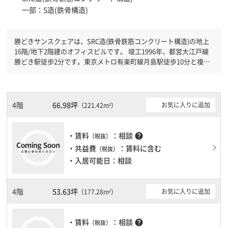
一部：S造(鉄骨構造)
勝どきサンスクェアは、SRC造(鉄骨鉄筋コンクリート構造)の地上
16階/地下2階建のオフィスビルです。 竣工1996年、都営大江戸線
勝どき駅徒歩2分です。東京メトロ有楽町線月島駅徒歩10分と複数
駅利用可能です。 有人警備と機械警備が併用されているので、セ
キュリティ面で安心できます。新耐震基準を満たしておりますの
で、地震対策を検討されている方にオススメです。土日・祝日も利
用可能になりますので自由に出入りが出来ます。駐車場完備なの
4階
66.98坪
お気に入りに追加
（221.42m²）
で、車の必要なお客様には必見です。１フロア２００坪以上ある大
規模ビルです。ＥＶが複数基ありますので、フロアまでの待ち時間
があまりかかりません。
・賃料
：相談
help
（税抜）
・共益費
：賃料に含む
（税抜）
・入居可能日：相談
4階
53.63坪
お気に入りに追加
（177.28m²）
・賃料
：相談
help
（税抜）