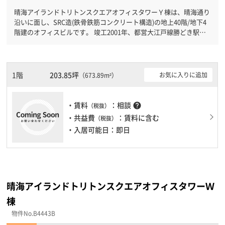
晴海アイランドトリトンスクエアオフィスタワーＹ棟は、晴海通り
沿いに面し、SRC造(鉄骨鉄筋コンクリート構造)の地上40階/地下4
階建のオフィスビルです。 竣工2001年、都営大江戸線勝どき駅徒
歩7分です。東京メトロ有楽町線月島駅徒歩11分と複数駅利用可能
です。 有人警備と機械警備が併用されているので、セキュリティ
面で安心できます。新耐震基準を満たしておりますので、地震対策
を検討されている方にオススメです。土日・祝日も利用可能になり
1階
203.85坪
お気に入りに追加
（673.89m²）
ますので自由に出入りが出来ます。駐車場完備なので、車の必要な
お客様には必見です。１フロア２００坪以上ある大規模ビルです。
ＥＶが複数基ありますので、フロアまでの待ち時間があまりかかり
・賃料
：相談
help
（税抜）
ません。
・共益費
：賃料に含む
（税抜）
・入居可能日：即日
晴海アイランドトリトンスクエアオフィスタワーＷ
棟
物件No.B4443B