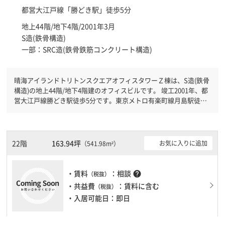
都営大江戸線「
勝どき駅
」徒歩5分
地上44階/地下4階/2001年3月
S造(鉄骨構造)
一部：SRC造(鉄骨鉄筋コンクリート構造)
晴海アイランドトリトンスクエアオフィスタワーＺ棟は、S造(鉄骨
構造)の地上44階/地下4階建のオフィスビルです。 竣工2001年、都
営大江戸線勝どき駅徒歩5分です。東京メトロ有楽町線月島駅徒歩
10分と複数駅利用可能です。 有人警備となっておりますので、日
中も安心して社内で過ごすことができます。新耐震基準を満たして
おりますので、地震対策を検討されている方にオススメです。土
日・祝日も利用可能になりますので自由に出入りが出来ます。駐車
22階
163.94坪
お気に入りに追加
（541.98m²）
場完備なので、車の必要なお客様には必見です。１フロア２００坪
以上ある大規模ビルです。ＥＶが複数基ありますので、フロアまで
の待ち時間があまりかかりません。
・賃料
：相談
help
（税抜）
・共益費
：賃料に含む
（税抜）
・入居可能日：即日