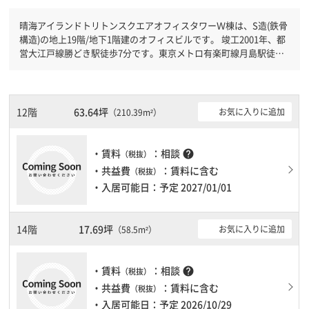
晴海アイランドトリトンスクエアオフィスタワーＷ棟は、S造(鉄骨
構造)の地上19階/地下1階建のオフィスビルです。 竣工2001年、都
営大江戸線勝どき駅徒歩7分です。東京メトロ有楽町線月島駅徒歩
11分と複数駅利用可能です。 有人警備と機械警備が併用されてい
るので、セキュリティ面で安心できます。新耐震基準を満たしてお
りますので、耐震性がしっかりとしています。土日・祝日も利用可
能になりますので時間帯を気にせず利用できます。駐車場もありま
12階
63.64坪
お気に入りに追加
（210.39m²）
すので、車を利用されるお客様には使いやすいです。１フロア２０
０坪以上ある大規模ビルです。ＥＶが複数基ありますので、フロア
までの待ち時間があまりかかりません。
・賃料
：相談
help
（税抜）
・共益費
：賃料に含む
（税抜）
・入居可能日：予定 2027/01/01
14階
17.69坪
お気に入りに追加
（58.5m²）
・賃料
：相談
help
（税抜）
・共益費
：賃料に含む
（税抜）
・入居可能日：予定 2026/10/29