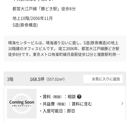
都営大江戸線「
勝どき駅
」徒歩8分
地上10階/2006年11月
S造(鉄骨構造)
晴海センタービルは、晴海通り沿いに面し、S造(鉄骨構造)の地上
10階建のオフィスビルです。 竣工2006年、都営大江戸線勝どき駅
徒歩8分です。東京メトロ有楽町線月島駅徒歩12分と複数駅利用可
能です。 機械警備が備わっていますので、夜間や不在の際にも安
心できます。新耐震基準を満たしておりますので、耐震性がしっか
りとしています。土日・祝日も利用可能になりますので時間帯を気
にせず利用できます。駐車場もありますので、車を利用されるお客
3階
168.5坪
お気に入りに追加
（557.02m²）
様には使いやすいです。１フロア２００坪以上ある大規模ビルで
す。ＥＶが複数基ありますので、フロアまでの待ち時間があまりか
かりません。
・賃料
：相談
help
（税抜）
・共益費
：賃料に含む
（税抜）
・入居可能日：即日