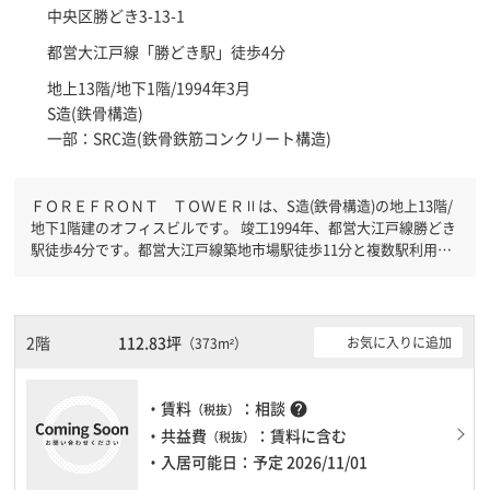
中央区
勝どき3-13-1
都営大江戸線「
勝どき駅
」徒歩4分
地上13階/地下1階/1994年3月
S造(鉄骨構造)
一部：SRC造(鉄骨鉄筋コンクリート構造)
ＦＯＲＥＦＲＯＮＴ ＴＯＷＥＲⅡは、S造(鉄骨構造)の地上13階/
地下1階建のオフィスビルです。 竣工1994年、都営大江戸線勝どき
駅徒歩4分です。都営大江戸線築地市場駅徒歩11分と複数駅利用可
能です。 有人警備と機械警備が併用されているので、セキュリテ
ィ面で安心できます。新耐震基準を満たしておりますので、地震対
策を検討されている方にオススメです。駐車場完備なので、車の必
要なお客様には必見です。１フロア２００坪以上ある大規模ビルで
2階
112.83坪
お気に入りに追加
（373m²）
す。ＥＶが複数基ありますので、フロアまでの待ち時間があまりか
かりません。
・賃料
：相談
help
（税抜）
・共益費
：賃料に含む
（税抜）
・入居可能日：予定 2026/11/01