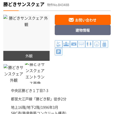
勝どきサンスクェア
物件No.B4348B
お問い合わせ
建物情報
外観
中央区
勝どき１丁目7-3
都営大江戸線「
勝どき駅
」徒歩2分
地上16階/地下2階/1996年3月
SRC造(鉄骨鉄筋コンクリート構造)