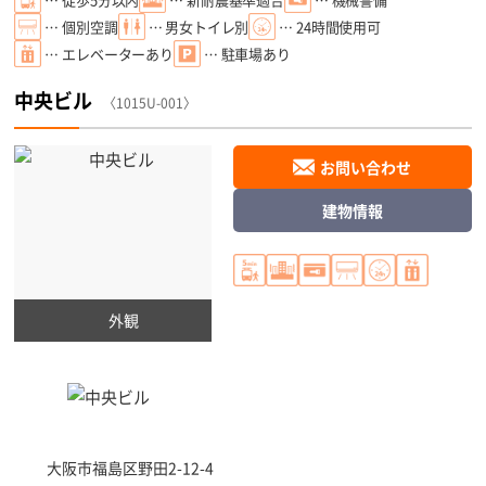
… 個別空調
… 男女トイレ別
… 24時間使用可
… エレベーターあり
… 駐車場あり
中央ビル
〈1015U-001〉
お問い合わせ
建物情報
外観
大阪市福島区
野田2-12-4