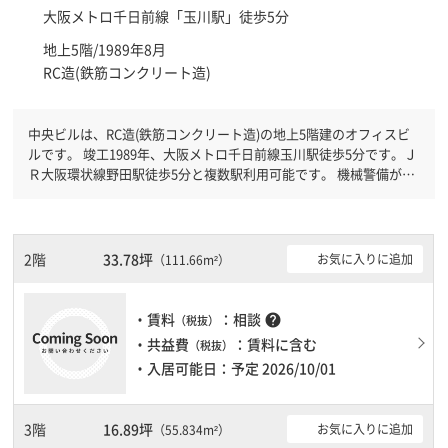
大阪メトロ千日前線「
玉川駅
」徒歩5分
地上5階/1989年8月
RC造(鉄筋コンクリート造)
中央ビルは、RC造(鉄筋コンクリート造)の地上5階建のオフィスビ
ルです。 竣工1989年、大阪メトロ千日前線玉川駅徒歩5分です。Ｊ
Ｒ大阪環状線野田駅徒歩5分と複数駅利用可能です。 機械警備が備
わっていますので、夜間や不在の際にも安心できます。新耐震基準
を満たしておりますので、地震対策を検討されている方にオススメ
です。土日・祝日も利用可能になりますので自由に出入りが出来ま
す。
2階
33.78坪
お気に入りに追加
（111.66m²）
・賃料
：相談
help
（税抜）
・共益費
：賃料に含む
（税抜）
・入居可能日：予定 2026/10/01
3階
16.89坪
お気に入りに追加
（55.834m²）