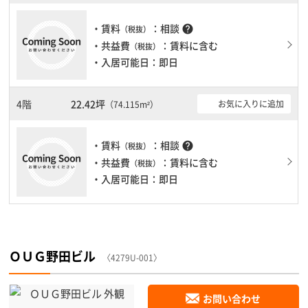
・賃料
：相談
help
（税抜）
・共益費
：賃料に含む
（税抜）
・入居可能日：即日
4階
22.42坪
お気に入りに追加
（74.115m²）
・賃料
：相談
help
（税抜）
・共益費
：賃料に含む
（税抜）
・入居可能日：即日
ＯＵＧ野田ビル
〈4279U-001〉
お問い合わせ