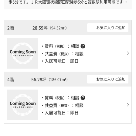
歩5分です。ＪＲ大阪環状線野田駅徒歩5分と複数駅利用可能です。
新耐震基準を満たしておりますので、耐震性がしっかりとしていま
す。土日・祝日も利用可能になりますので時間帯を気にせず利用で
きます。駐車場もありますので、車を利用されるお客様には使いや
すいです。１フロア１００坪以上ある大型ビルです。ＥＶが複数基
2階
28.59坪
お気に入りに追加
（94.52m²）
ありますので、フロアまでの待ち時間があまりかかりません。
・賃料
：相談
help
（税抜）
・共益費
：相談
（税抜）
・入居可能日：即日
4階
56.28坪
お気に入りに追加
（186.07m²）
・賃料
：相談
help
（税抜）
・共益費
：相談
（税抜）
・入居可能日：即日