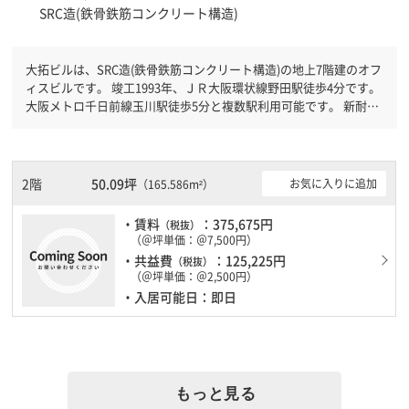
SRC造(鉄骨鉄筋コンクリート構造)
大拓ビルは、SRC造(鉄骨鉄筋コンクリート構造)の地上7階建のオフ
ィスビルです。 竣工1993年、ＪＲ大阪環状線野田駅徒歩4分です。
大阪メトロ千日前線玉川駅徒歩5分と複数駅利用可能です。 新耐震
基準を満たしておりますので、耐震性がしっかりとしています。土
日・祝日も利用可能になりますので時間帯を気にせず利用できま
す。駐車場もありますので、車を利用されるお客様には使いやすい
です。１フロア１００坪以上ある大型ビルです。ＥＶが複数基あり
2階
50.09坪
お気に入りに追加
（165.586m²）
ますので、フロアまでの待ち時間があまりかかりません。
・賃料
：375,675円
（税抜）
（＠坪単価：＠7,500円）
・共益費
：125,225円
（税抜）
（＠坪単価：＠2,500円）
・入居可能日：即日
もっと見る