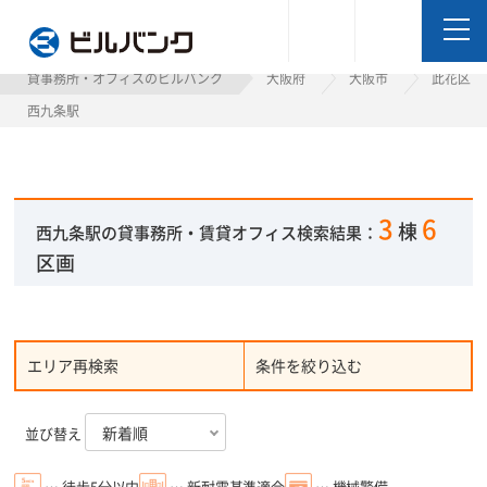
ビルバンク
貸事務所・オフィスのビルバンク
大阪府
大阪市
此花区
西九条駅
3
6
棟
西九条駅の貸事務所・賃貸オフィス検索結果：
区画
エリア再検索
条件を絞り込む
並び替え
… 徒歩5分以内
… 新耐震基準適合
… 機械警備