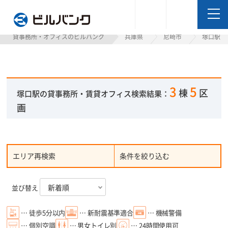
ビルバンク
貸事務所・オフィスのビルバンク
兵庫県
尼崎市
塚口駅
3
5
棟
区
塚口駅の貸事務所・賃貸オフィス検索結果：
画
エリア再検索
条件を絞り込む
並び替え
… 徒歩5分以内
… 新耐震基準適合
… 機械警備
… 個別空調
… 男女トイレ別
… 24時間使用可