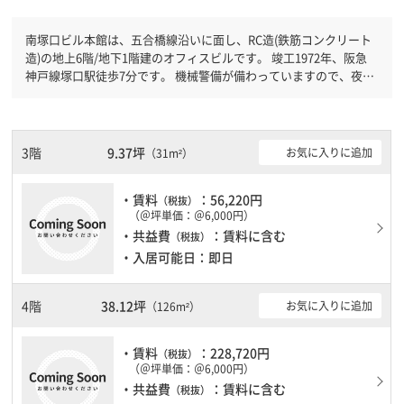
南塚口ビル本館は、五合橋線沿いに面し、RC造(鉄筋コンクリート
造)の地上6階/地下1階建のオフィスビルです。 竣工1972年、阪急
神戸線塚口駅徒歩7分です。 機械警備が備わっていますので、夜間
や不在の際にも安心できます。土日・祝日も利用可能になりますの
で時間帯を気にせず利用できます。駐車場もありますので、車を利
用されるお客様には使いやすいです。
3階
9.37坪
お気に入りに追加
（31m²）
・賃料
：56,220円
（税抜）
（＠坪単価：＠6,000円）
・共益費
：賃料に含む
（税抜）
・入居可能日：即日
4階
38.12坪
お気に入りに追加
（126m²）
・賃料
：228,720円
（税抜）
（＠坪単価：＠6,000円）
・共益費
：賃料に含む
（税抜）