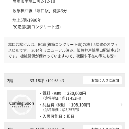
尼崎市
南塚口町2-12-18
阪急神戸線「
塚口駅
」徒歩3分
地上5階/1990年
RC造(鉄筋コンクリート造)
塚口若松ビルは、RC造(鉄筋コンクリート造)の地上5階建のオフィ
スビルです。 2014年リニューアル済み、阪急神戸線塚口駅徒歩3分
です。 機械警備が備わっていますので、夜間や不在の際にも安心
できます。新耐震基準を満たしておりますので、地震対策を検討さ
れている方にオススメです。土日・祝日も利用可能になりますので
自由に出入りが出来ます。駐車場完備なので、車の必要なお客様に
は必見です。１フロア１００坪以上ある大型ビルです。
2階
33.18坪
お気に入りに追加
（109.68m²）
・賃料
：380,000円
（税抜）
（＠坪単価：＠11,452円）
・共益費
：108,100円
（税抜）
（＠坪単価：＠3,257円）
・入居可能日：即日