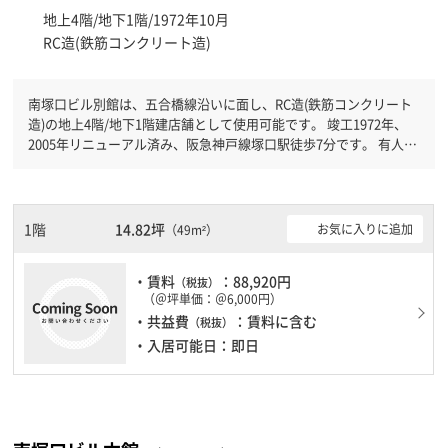
地上4階/地下1階/1972年10月
RC造(鉄筋コンクリート造)
南塚口ビル別館は、五合橋線沿いに面し、RC造(鉄筋コンクリート
造)の地上4階/地下1階建店舗として使用可能です。 竣工1972年、
2005年リニューアル済み、阪急神戸線塚口駅徒歩7分です。 有人警
備と機械警備が併用されているので、セキュリティ面で安心できま
す。土日・祝日も利用可能になりますので時間帯を気にせず利用で
きます。駐車場もありますので、車を利用されるお客様には使いや
すいです。
1階
14.82坪
お気に入りに追加
（49m²）
・賃料
：88,920円
（税抜）
（＠坪単価：＠6,000円）
・共益費
：賃料に含む
（税抜）
・入居可能日：即日