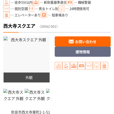
… 徒歩5分以内
… 新耐震基準適合
… 機械警備
… 個別空調
… 男女トイレ別
… 24時間使用可
… エレベーターあり
… 駐車場あり
西大寺スクエア
〈3056Z-001〉
お問い合わせ
建物情報
外観
奈良市
西大寺東町2-1-51