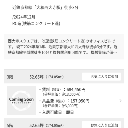
近鉄京都線「
大和西大寺駅
」徒歩3分
/2024年12月
RC造(鉄筋コンクリート造)
西大寺スクエアは、RC造(鉄筋コンクリート造)のオフィスビルで
す。 竣工2024年築1年、近鉄京都線大和西大寺駅徒歩3分です。近
鉄京都線平城駅徒歩10分と複数駅利用可能です。 機械警備が備わ
っていますので、夜間や不在の際にも安心できます。新耐震基準を
満たしておりますので、地震対策を検討されている方にオススメで
す。土日・祝日も利用可能になりますので自由に出入りが出来ま
す。１フロア１００坪以上ある大型ビルです。
3階
52.65坪
お気に入りに追加
（174.05m²）
・賃料
：684,450円
（税抜）
（＠坪単価：＠13,000円）
・共益費
：157,950円
（税抜）
（＠坪単価：＠3,000円）
・入居可能日：即日
5階
52.65坪
お気に入りに追加
（174.05m²）