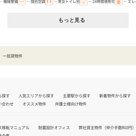
… 機械警備
… 個別空調
… 男女トイレ別
… 24時間使用可
… エ
もっと見る
一括貸物件
ら探す
人気エリアから探す
主要駅から探す
新着物件から探す
い合わせ
オススメ物件
弁護士様向け物件
ス移転マニュアル
耐震設計オフィス
弊社貸主物件（仲介手数料0円）
法令集