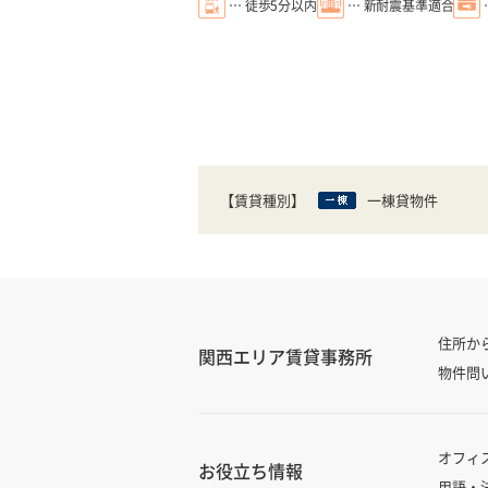
… 徒歩5分以内
… 新耐震基準適合
【賃貸種別】
一棟貸物件
住所か
関西エリア賃貸事務所
物件問
オフィ
お役立ち情報
用語・