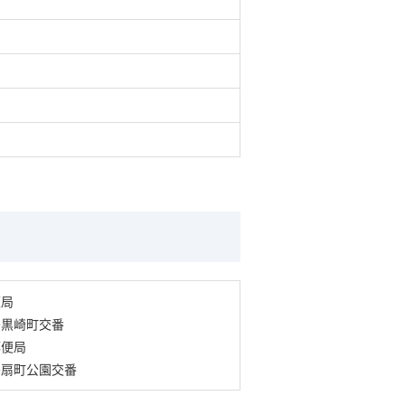
便局
署黒崎町交番
郵便局
署扇町公園交番