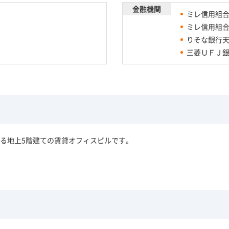
金融機関
ミレ信用組
ミレ信用組
りそな銀行
三菱ＵＦＪ
る地上5階建ての賃貸オフィスビルです。