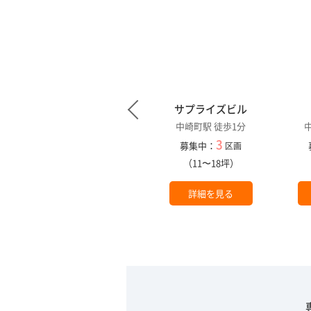
町ビ
Ｇ＆Ｒビル
サプライズビル
中崎町駅 徒歩7分
中崎町駅 徒歩1分
1
3
募集中：
募集中：
区画
区画
（14坪）
（11〜18坪）
詳細を見る
詳細を見る