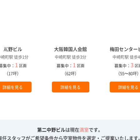
嶌野ビル
大阪韓国人会館
梅田センター
中崎町駅 徒歩1分
中崎町駅 徒歩3分
中崎町駅 徒歩
1
1
3
募集中：
募集中：
募集中：
区画
区画
区
（17坪）
（62坪）
（55〜80坪
詳細を見る
詳細を見る
詳細を見る
第二中野ビル
は現在
満室
です。
専任スタッフがご希望条件から空室物件を選定・ご提案いたします