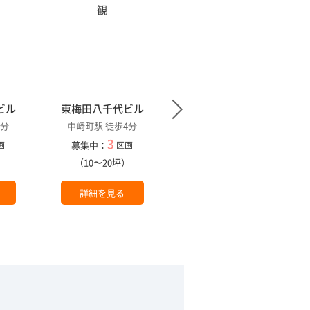
ビル
東梅田八千代ビル
G&Rビル
4分
中崎町駅 徒歩4分
中崎町駅 徒歩6分
3
1
募集中：
募集中：
画
区画
区画
）
（10〜20坪）
（14坪）
詳細を見る
詳細を見る
。