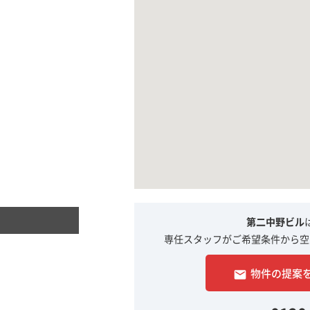
第二中野ビル
専任スタッフがご希望条件から空
物件の提案
email