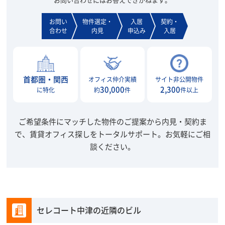
お問い
物件選定・
入居
契約・
合わせ
内見
申込み
入居
首都圏・関西
オフィス仲介実績
サイト非公開物件
30,000
2,300
に特化
約
件
件以上
ご希望条件にマッチした物件のご提案から内見・契約ま
で、賃貸オフィス探しをトータルサポート。
お気軽にご相
談ください。
セレコート中津の近隣のビル