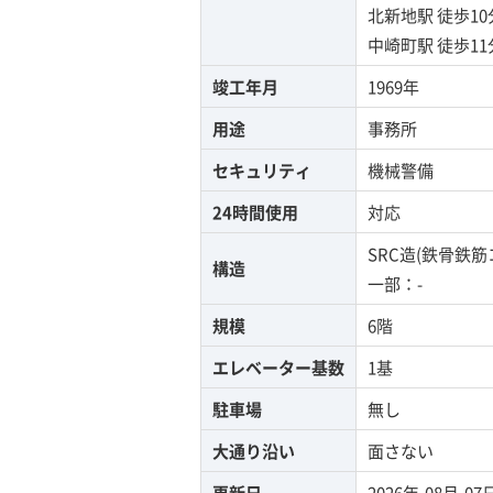
北新地駅
徒歩1
中崎町駅
徒歩1
竣工年月
1969年
用途
事務所
セキュリティ
機械警備
24時間使用
対応
SRC造(鉄骨鉄
構造
一部：-
規模
6階
エレベーター基数
1基
駐車場
無し
大通り沿い
面さない
更新日
2026年-08月-07