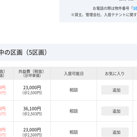
お電話の際は物件番号「
1
※貸主、管理会社、入居テナントに関す
中の区画（5区画）
抜）
共益費（税抜）
入居可能日
お気に入り
価）
（＠坪単価）
00円
23,000円
相談
追加
00円）
（＠2,500円）
00円
36,100円
相談
追加
01円）
（＠2,503円）
00円
23,000円
相談
追加
00円）
（＠2,500円）