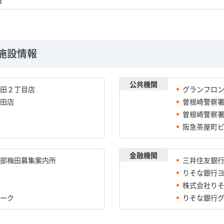
施設情報
公共機関
田２丁目店
グランフロ
田店
曽根崎警察
曽根崎警察
阪急茶屋町
金融機関
部梅田募集案内所
三井住友銀行
りそな銀行ヨ
株式会社り
ーク
りそな銀行グ