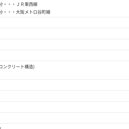
0分・・・ＪＲ東西線
1分・・・大阪メトロ谷町線
筋コンクリート構造)
日