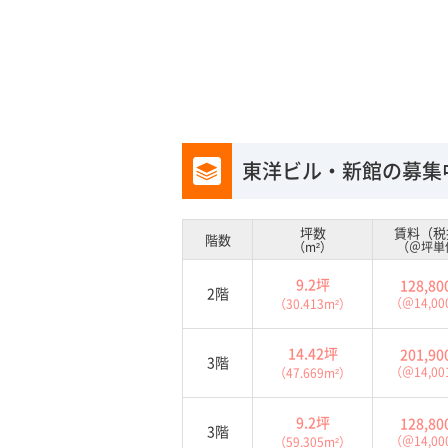
東洋ビル・新館の募集
坪数
賃料（税
階数
（m²）
（＠坪単
9.2坪
128,8
2階
（＠14,0
（30.413m²）
14.42坪
201,9
3階
（＠14,0
（47.669m²）
9.2坪
128,8
3階
（＠14,0
（59.305m²）