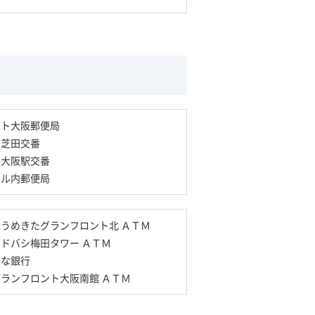
ント大阪郵便局
署芝田交番
署大阪駅交番
ビル内郵便局
うめきたグランフロント北 ＡＴＭ
ドバシ梅田タワー ＡＴＭ
そな銀行
ランフロント大阪南館 ＡＴＭ