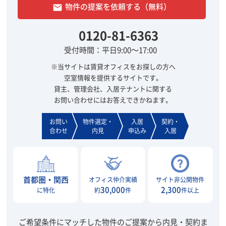
物件の提案を依頼する（無料）
email
0120-81-6363
受付時間：平日9:00～17:00
※当サイトは賃貸オフィスをお探しの方へ
空室情報を提供するサイトです。
貸主、管理会社、入居テナントに関する
お問い合わせにはお答えできかねます。
お問い
物件選定・
入居
契約・
合わせ
内見
申込み
入居
首都圏・関西
オフィス仲介実績
サイト非公開物件
30,000
2,300
に特化
約
件
件以上
ご希望条件にマッチした物件のご提案から内見・契約ま