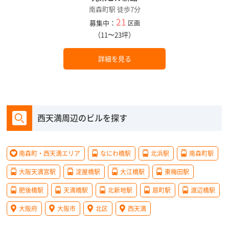
南森町駅 徒歩7分
21
募集中：
区画
（11〜23坪）
詳細を見る
西天満周辺のビルを探す
南森町・西天満エリア
なにわ橋駅
北浜駅
南森町駅
大阪天満宮駅
淀屋橋駅
大江橋駅
東梅田駅
肥後橋駅
天満橋駅
北新地駅
扇町駅
渡辺橋駅
大阪府
大阪市
北区
西天満