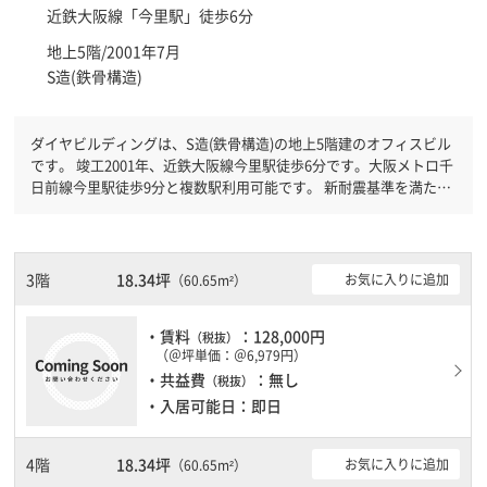
近鉄大阪線「
今里駅
」徒歩6分
地上5階/2001年7月
S造(鉄骨構造)
ダイヤビルディングは、S造(鉄骨構造)の地上5階建のオフィスビル
です。 竣工2001年、近鉄大阪線今里駅徒歩6分です。大阪メトロ千
日前線今里駅徒歩9分と複数駅利用可能です。 新耐震基準を満たし
ておりますので、地震対策を検討されている方にオススメです。駐
車場完備なので、車の必要なお客様には必見です。
3階
18.34坪
お気に入りに追加
（60.65m²）
・賃料
：128,000円
（税抜）
（＠坪単価：＠6,979円）
・共益費
：無し
（税抜）
・入居可能日：即日
4階
18.34坪
お気に入りに追加
（60.65m²）