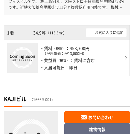
フィスビルです。 竣工1991年、大阪メトロ千日前線今里駅徒歩3分
です。近鉄大阪線今里駅徒歩11分と複数駅利用可能です。 機械警
備が備わっていますので、夜間や不在の際にも安心できます。新耐
震基準を満たしておりますので、耐震性がしっかりとしています。
土日・祝日も利用可能になりますので時間帯を気にせず利用できま
す。
1階
34.9坪
お気に入りに追加
（115.5m²）
・賃料
：453,700円
（税抜）
（＠坪単価：＠13,000円）
・共益費
：賃料に含む
（税抜）
・入居可能日：即日
KAJIビル
〈1666R-001〉
お問い合わせ
建物情報