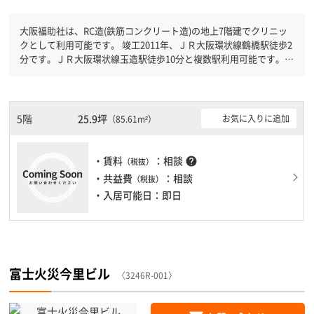
大阪福助社は、RC造(鉄筋コンクリート造)の地上7階建でクリニッ
クとして利用可能です。 竣工2011年、ＪＲ大阪環状線鶴橋駅徒歩2
分です。ＪＲ大阪環状線玉造駅徒歩10分と複数駅利用可能です。
機械警備が備わっていますので、夜間や不在の際にも安心できま
す。新耐震基準を満たしておりますので、耐震性がしっかりとして
います。土日・祝日も利用可能になりますので時間帯を気にせず利
用できます。
5階
25.9坪
お気に入りに追加
（85.61m²）
・賃料
：相談
help
（税抜）
・共益費
：相談
（税抜）
・入居可能日：即日
富士火災今里ビル
〈3246R-001〉