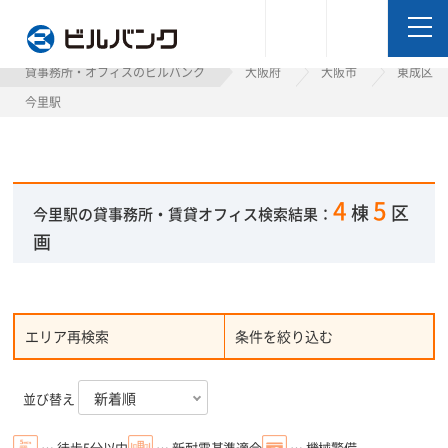
ビルバンク
貸事務所・オフィスのビルバンク
大阪府
大阪市
東成区
今里駅
4
5
棟
区
今里駅の貸事務所・賃貸オフィス検索結果：
画
エリア再検索
条件を絞り込む
並び替え
… 徒歩5分以内
… 新耐震基準適合
… 機械警備