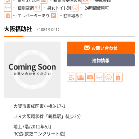
… 個別空調
… 男女トイレ別
… 24時間使用可
… エレベーターあり
… 駐車場あり
大阪福助社
〈1084R-001〉
お問い合わせ
建物情報
大阪市東成区
東小橋3-17-1
ＪＲ大阪環状線「
鶴橋駅
」徒歩2分
地上7階/2011年5月
RC造(鉄筋コンクリート造)