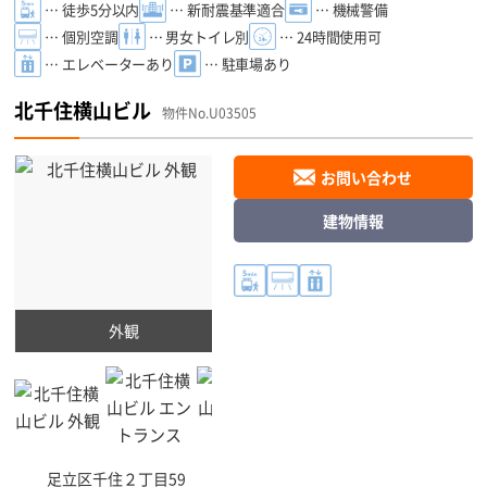
… 徒歩5分以内
… 新耐震基準適合
… 機械警備
… 個別空調
… 男女トイレ別
… 24時間使用可
… エレベーターあり
… 駐車場あり
北千住横山ビル
物件No.U03505
お問い合わせ
建物情報
外観
足立区
千住２丁目59