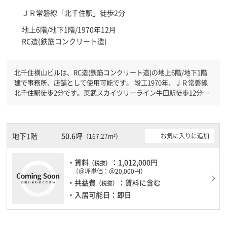
ＪＲ常磐線「
北千住駅
」徒歩2分
地上6階/地下1階/1970年12月
RC造(鉄筋コンクリート造)
北千住横山ビルは、RC造(鉄筋コンクリート造)の地上6階/地下1階
建で事務所、店舗として使用可能です。 竣工1970年、ＪＲ常磐線
北千住駅徒歩2分です。東武スカイツリーライン牛田駅徒歩12分と
複数駅利用可能です。 ＥＶが複数基ありますので、フロアまでの
待ち時間があまりかかりません。
地下1階
50.6坪
お気に入りに追加
（167.27m²）
・賃料
：1,012,000円
（税抜）
（＠坪単価：＠20,000円）
・共益費
：賃料に含む
（税抜）
・入居可能日：即日