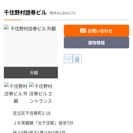
千住野村證券ビル
物件No.B4017U
お問い合わせ
建物情報
外観
足立区
千住寿町2-18
ＪＲ常磐線「
北千住駅
」徒歩7分
地上5階/地下1階/1963年3月