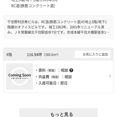
RC造(鉄筋コンクリート造)
千住野村證券ビルは、RC造(鉄筋コンクリート造)の地上5階/地下1
階建のオフィスビルです。 竣工1963年、2001年リニューアル済
み、ＪＲ常磐線北千住駅徒歩7分です。京成本線千住大橋駅徒歩12
分と複数駅利用可能です。
4階
116.94坪
お気に入りに追加
（386.6m²）
・賃料
：相談
help
（税抜）
・共益費
：相談
（税抜）
・入居可能日：即日
もっと見る