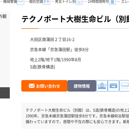
… 機械警備
… 個別空調
… 男女トイレ別
… 24時間使用可
… エ
テクノポート大樹生命ビル（別
大田区
南蒲田２丁目16-2
京急本線「
京急蒲田駅
」徒歩8分
地上2階/地下1階/1990年8月
S造(鉄骨構造)
お問い合わせ
建物情報
テクノポート大樹生命ビル（別館）は、S造(鉄骨構造)の地上2階
1990年、京急本線京急蒲田駅徒歩8分です。京急本線糀谷駅
備わっていますので、夜間や不在の際にも安心できます。新
がしっかりとしています。土日・祝日も利用可能になります