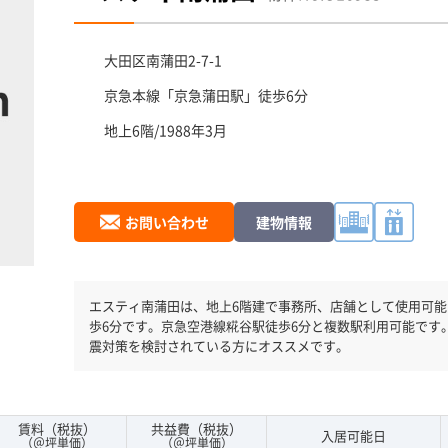
大田区
南蒲田2-7-1
京急本線「
京急蒲田駅
」徒歩6分
地上6階/1988年3月
お問い合わせ
建物情報
エスティ南蒲田は、地上6階建で事務所、店舗として使用可能です。 竣工1988年、京急本線
歩6分です。京急空港線糀谷駅徒歩6分と複数駅利用可能です
震対策を検討されている方にオススメです。
賃料（税抜）
共益費（税抜）
入居可能日
（＠坪単価）
（＠坪単価）