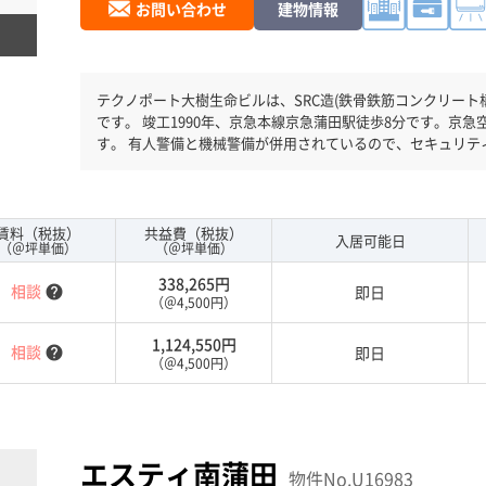
お問い合わせ
建物情報
テクノポート大樹生命ビルは、SRC造(鉄骨鉄筋コンクリート構
です。 竣工1990年、京急本線京急蒲田駅徒歩8分です。京急空港線糀谷駅徒歩9分と複数駅利用可能で
す。 有人警備と機械警備が併用されているので、セキュリテ
ておりますので、地震対策を検討されている方にオススメで
には必見です。１フロア２００坪以上ある大規模ビルです。
待ち時間があまりかかりません。
賃料（税抜）
共益費（税抜）
入居可能日
（＠坪単価）
（＠坪単価）
338,265円
相談
即日
help
（＠4,500円）
1,124,550円
相談
即日
help
（＠4,500円）
エスティ南蒲田
物件No.U16983