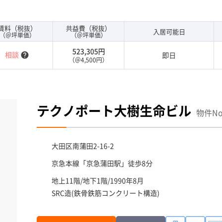
場もありますので、車を利用されるお客様には使いやすいで
です。
賃料（税抜）
共益費（税抜）
入居可能日
（＠坪単価）
（＠坪単価）
523,305円
相談
即日
help
（＠4,500円）
テクノポート大樹生命ビル
物件No.
大田区
南蒲田2-16-2
京急本線「
京急蒲田駅
」徒歩8分
地上11階/地下1階/1990年8月
SRC造(鉄骨鉄筋コンクリート構造)