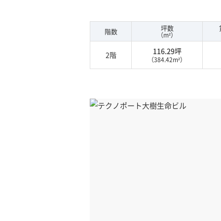
坪数
階数
（m²）
116.29坪
2階
（384.42m²）