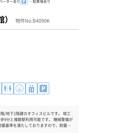
レベーターあり
… 駐車場あり
館）
物件No.B4090K
/地下1階建のオフィスビルです。 竣工
徒歩9分と複数駅利用可能です。 機械警備が
耐震基準を満たしておりますので、耐震性
ので時間帯を気にせず利用できます。駐車