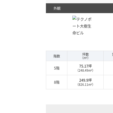
外観
坪数
階数
（m²）
75.17坪
5階
（248.49m²）
249.9坪
8階
（826.11m²）