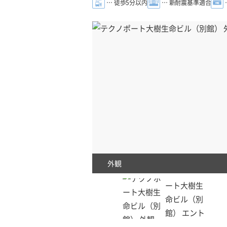
… 徒歩5分以内
… 新耐震基準適合
外観