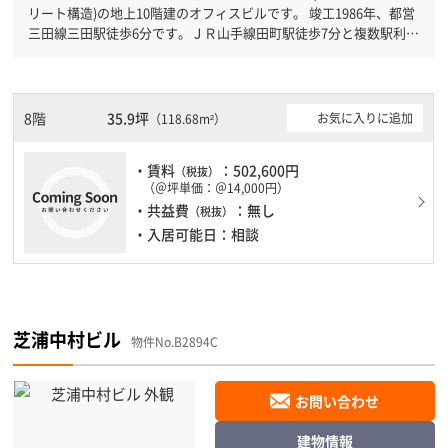
リート構造)の地上10階建のオフィスビルです。 竣工1986年、都営
三田線三田駅徒歩6分です。ＪＲ山手線田町駅徒歩7分と複数駅利用
可能です。 新耐震基準を満たしておりますので、耐震性がしっか
りとしています。土日・祝日も利用可能になりますので時間帯を気
にせず利用できます。駐車場もありますので、車を利用されるお客
様には使いやすいです。
8階
35.9坪
お気に入りに追加
（118.68m²）
・賃料
：502,600円
（税抜）
（＠坪単価：＠14,000円）
・共益費
：無し
（税抜）
・入居可能日：相談
芝浦中村ビル
物件No.B2894C
お問い合わせ
建物情報