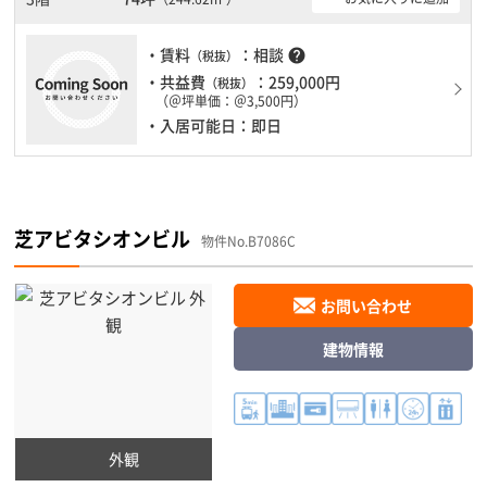
必見です。ＥＶが複数基ありますので、フロアまでの待ち時間があ
まりかかりません。
・賃料
：相談
help
（税抜）
・共益費
：259,000円
（税抜）
（＠坪単価：＠3,500円）
・入居可能日：即日
芝アビタシオンビル
物件No.B7086C
お問い合わせ
建物情報
外観