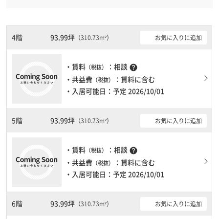
分と複数駅利用可能です。 機械警備が備わっていますので、夜間
や不在の際にも安心できます。旧耐震基準ですが、耐震補強工事済
です。駐車場完備なので、車の必要なお客様には必見です。１フロ
ア１００坪以上ある大型ビルです。ＥＶが複数基ありますので、フ
4階
93.99坪
お気に入りに追加
（310.73m²）
ロアまでの待ち時間があまりかかりません。
・賃料
：相談
help
（税抜）
・共益費
：賃料に含む
（税抜）
・入居可能日：予定 2026/10/01
5階
93.99坪
お気に入りに追加
（310.73m²）
・賃料
：相談
help
（税抜）
・共益費
：賃料に含む
（税抜）
・入居可能日：予定 2026/10/01
6階
93.99坪
お気に入りに追加
（310.73m²）