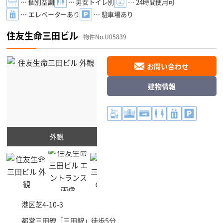
… 個別空調
… 男女トイレ別
… 24時間使用可
… エレベーターあり
… 駐車場あり
住友生命三田ビル
物件No.U05839
お問い合わせ
建物情報
外観
港区
芝4-10-3
都営三田線「
三田駅
」徒歩5分