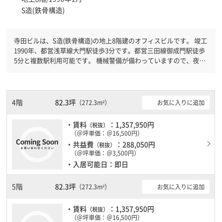
S造(鉄骨構造)
寺田ビルは、S造(鉄骨構造)の地上8階建のオフィスビルです。 竣工
1990年、都営浅草線大門駅徒歩3分です。都営三田線御成門駅徒歩
5分と複数駅利用可能です。 機械警備が備わっていますので、夜間
や不在の際にも安心できます。新耐震基準を満たしておりますの
で、耐震性がしっかりとしています。土日・祝日も利用可能になり
ますので時間帯を気にせず利用できます。
4階
82.3坪
お気に入りに追加
（272.3m²）
・賃料
：1,357,950円
（税抜）
（＠坪単価：＠16,500円）
・共益費
：288,050円
（税抜）
（＠坪単価：＠3,500円）
・入居可能日：即日
5階
82.3坪
お気に入りに追加
（272.3m²）
・賃料
：1,357,950円
（税抜）
（＠坪単価：＠16,500円）