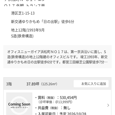
港区
芝1-15-13
新交通ゆりかもめ「
日の出駅
」徒歩6分
地上12階/1993年9月
S造(鉄骨構造)
オフィスニューガイア浜松町ＮＯ１７は、第一京浜沿いに面し、S
造(鉄骨構造)の地上12階建のオフィスビルです。 竣工1993年、新交
通ゆりかもめ日の出駅徒歩6分です。都営三田線芝公園駅徒歩7分と
複数駅利用可能です。 機械警備が備わっていますので、夜間や不
在の際にも安心できます。新耐震基準を満たしておりますので、耐
震性がしっかりとしています。土日・祝日も利用可能になりますの
で時間帯を気にせず利用できます。
3階
37.89坪
お気に入りに追加
（125.26m²）
・賃料
：530,454円
（税抜）
（＠坪単価：＠13,999円）
・共益費
：無し
（税抜）
・入居可能日：予定 2026/10/28