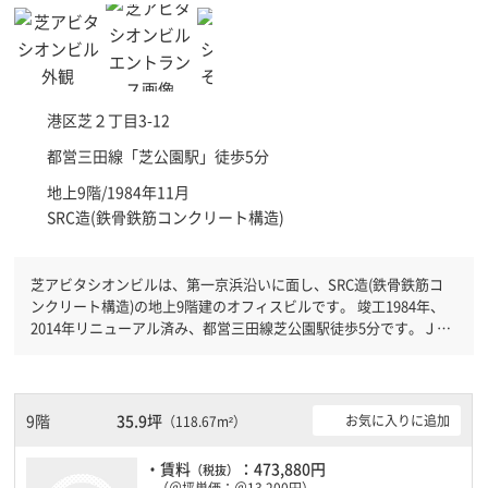
港区
芝２丁目3-12
都営三田線「
芝公園駅
」徒歩5分
地上9階/1984年11月
SRC造(鉄骨鉄筋コンクリート構造)
芝アビタシオンビルは、第一京浜沿いに面し、SRC造(鉄骨鉄筋コ
ンクリート構造)の地上9階建のオフィスビルです。 竣工1984年、
2014年リニューアル済み、都営三田線芝公園駅徒歩5分です。ＪＲ
山手線浜松町駅徒歩7分と複数駅利用可能です。 機械警備が備わっ
ていますので、夜間や不在の際にも安心できます。新耐震基準を満
たしておりますので、地震対策を検討されている方にオススメで
す。土日・祝日も利用可能になりますので自由に出入りが出来ま
9階
35.9坪
お気に入りに追加
（118.67m²）
す。
・賃料
：473,880円
（税抜）
（＠坪単価：＠13,200円）