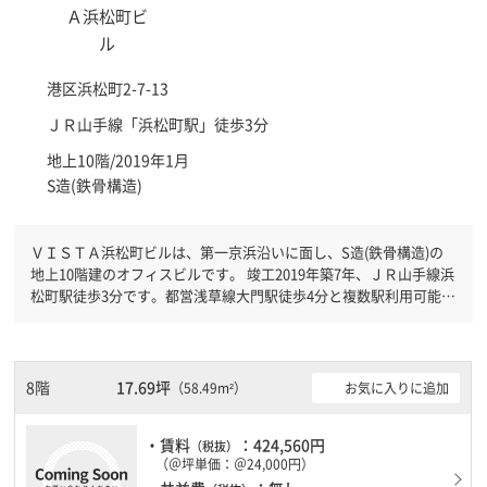
港区
浜松町2-7-13
ＪＲ山手線「
浜松町駅
」徒歩3分
地上10階/2019年1月
S造(鉄骨構造)
ＶＩＳＴＡ浜松町ビルは、第一京浜沿いに面し、S造(鉄骨構造)の
地上10階建のオフィスビルです。 竣工2019年築7年、ＪＲ山手線浜
松町駅徒歩3分です。都営浅草線大門駅徒歩4分と複数駅利用可能で
す。 機械警備が備わっていますので、夜間や不在の際にも安心で
きます。新耐震基準を満たしておりますので、地震対策を検討され
ている方にオススメです。
8階
17.69坪
お気に入りに追加
（58.49m²）
・賃料
：424,560円
（税抜）
（＠坪単価：＠24,000円）