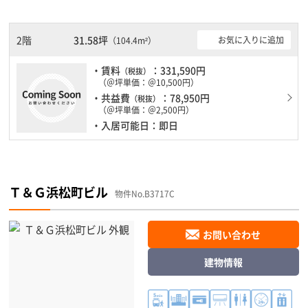
新耐震基準を満たしておりますので、耐震性がしっかりとしていま
す。土日・祝日も利用可能になりますので時間帯を気にせず利用で
きます。駐車場もありますので、車を利用されるお客様には使いや
2階
31.58坪
お気に入りに追加
（104.4m²）
すいです。
・賃料
：331,590円
（税抜）
（＠坪単価：＠10,500円）
・共益費
：78,950円
（税抜）
（＠坪単価：＠2,500円）
・入居可能日：即日
Ｔ＆Ｇ浜松町ビル
物件No.B3717C
お問い合わせ
建物情報