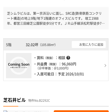
芝シムラビルは、第一京浜沿いに面し、SRC造(鉄骨鉄筋コンクリ
ート構造)の地上9階/地下1階建のオフィスビルです。 竣工1988
年、都営三田線芝公園駅徒歩5分です。ＪＲ山手線浜松町駅徒歩7分
と複数駅利用可能です。 機械警備が備わっていますので、夜間や
不在の際にも安心できます。新耐震基準を満たしておりますので、
耐震性がしっかりとしています。土日・祝日も利用可能になります
ので時間帯を気にせず利用できます。
5階
32.02坪
お気に入りに追加
（105.88m²）
・賃料
：相談
help
（税抜）
・共益費
：96,060円
（税抜）
（＠坪単価：＠3,000円）
・入居可能日：予定 2026/10/01
芝石井ビル
物件No.B2292C