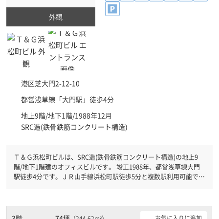
外観
港区
芝大門2-12-10
都営浅草線「
大門駅
」徒歩4分
地上9階/地下1階/1988年12月
SRC造(鉄骨鉄筋コンクリート構造)
Ｔ＆Ｇ浜松町ビルは、SRC造(鉄骨鉄筋コンクリート構造)の地上9
階/地下1階建のオフィスビルです。 竣工1988年、都営浅草線大門
駅徒歩4分です。ＪＲ山手線浜松町駅徒歩5分と複数駅利用可能で
す。 機械警備が備わっていますので、夜間や不在の際にも安心で
きます。新耐震基準を満たしておりますので、地震対策を検討され
ている方にオススメです。土日・祝日も利用可能になりますので自
由に出入りが出来ます。駐車場完備なので、車の必要なお客様には
3階
74坪
お気に入りに追加
（244.62m²）