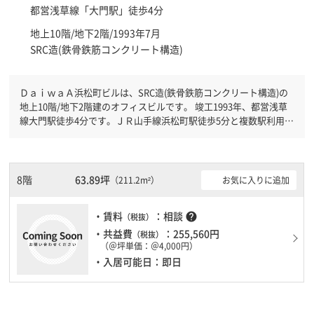
都営浅草線「
大門駅
」徒歩4分
地上10階/地下2階/1993年7月
SRC造(鉄骨鉄筋コンクリート構造)
ＤａｉｗａＡ浜松町ビルは、SRC造(鉄骨鉄筋コンクリート構造)の
地上10階/地下2階建のオフィスビルです。 竣工1993年、都営浅草
線大門駅徒歩4分です。ＪＲ山手線浜松町駅徒歩5分と複数駅利用可
能です。 機械警備が備わっていますので、夜間や不在の際にも安
心できます。新耐震基準を満たしておりますので、地震対策を検討
されている方にオススメです。駐車場完備なので、車の必要なお客
様には必見です。１フロア１００坪以上ある大型ビルです。ＥＶが
8階
63.89坪
お気に入りに追加
（211.2m²）
複数基ありますので、フロアまでの待ち時間があまりかかりませ
ん。
・賃料
：相談
help
（税抜）
・共益費
：255,560円
（税抜）
（＠坪単価：＠4,000円）
・入居可能日：即日