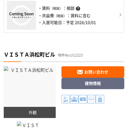
・賃料
：相談
help
（税抜）
・共益費
：賃料に含む
（税抜）
・入居可能日：予定 2026/10/01
ＶＩＳＴＡ浜松町ビル
物件No.U12223
お問い合わせ
建物情報
外観