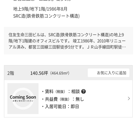
地上9階/地下1階/1986年8月
SRC造(鉄骨鉄筋コンクリート構造)
住友生命三田ビルは、SRC造(鉄骨鉄筋コンクリート構造)の地上9
階/地下1階建のオフィスビルです。 竣工1986年、2010年リニュー
アル済み、都営三田線三田駅徒歩5分です。ＪＲ山手線田町駅徒歩6
分と複数駅利用可能です。 機械警備が備わっていますので、夜間
や不在の際にも安心できます。新耐震基準を満たしておりますの
で、地震対策を検討されている方にオススメです。駐車場完備なの
で、車の必要なお客様には必見です。１フロア１００坪以上ある大
2階
140.56坪
お気に入りに追加
（464.69m²）
型ビルです。ＥＶが複数基ありますので、フロアまでの待ち時間が
あまりかかりません。
・賃料
：相談
help
（税抜）
・共益費
：無し
（税抜）
・入居可能日：即日