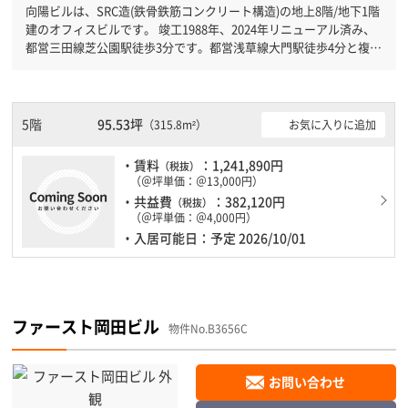
向陽ビルは、SRC造(鉄骨鉄筋コンクリート構造)の地上8階/地下1階
建のオフィスビルです。 竣工1988年、2024年リニューアル済み、
都営三田線芝公園駅徒歩3分です。都営浅草線大門駅徒歩4分と複数
駅利用可能です。 機械警備が備わっていますので、夜間や不在の
際にも安心できます。新耐震基準を満たしておりますので、地震対
策を検討されている方にオススメです。土日・祝日も利用可能にな
りますので自由に出入りが出来ます。１フロア１００坪以上ある大
5階
95.53坪
お気に入りに追加
（315.8m²）
型ビルです。
・賃料
：1,241,890円
（税抜）
（＠坪単価：＠13,000円）
・共益費
：382,120円
（税抜）
（＠坪単価：＠4,000円）
・入居可能日：予定 2026/10/01
ファースト岡田ビル
物件No.B3656C
お問い合わせ