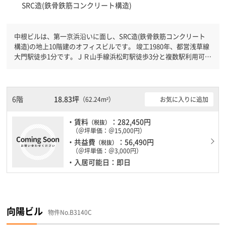
SRC造(鉄骨鉄筋コンクリート構造)
中根ビルは、第一京浜沿いに面し、SRC造(鉄骨鉄筋コンクリート
構造)の地上10階建のオフィスビルです。 竣工1980年、都営浅草線
大門駅徒歩1分です。ＪＲ山手線浜松町駅徒歩3分と複数駅利用可能
です。 旧耐震基準ですが、耐震補強工事済です。
6階
18.83坪
お気に入りに追加
（62.24m²）
・賃料
：282,450円
（税抜）
（＠坪単価：＠15,000円）
・共益費
：56,490円
（税抜）
（＠坪単価：＠3,000円）
・入居可能日：即日
向陽ビル
物件No.B3140C