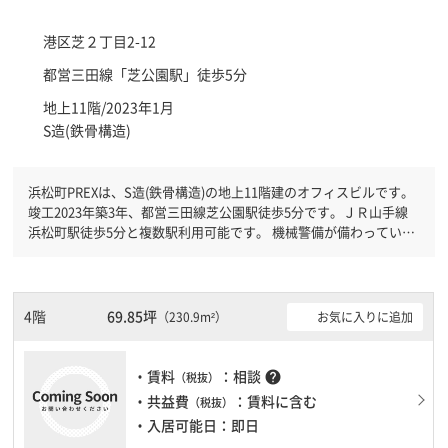
港区
芝２丁目2-12
都営三田線「
芝公園駅
」徒歩5分
地上11階/2023年1月
S造(鉄骨構造)
浜松町PREXは、S造(鉄骨構造)の地上11階建のオフィスビルです。
竣工2023年築3年、都営三田線芝公園駅徒歩5分です。ＪＲ山手線
浜松町駅徒歩5分と複数駅利用可能です。 機械警備が備わっていま
すので、夜間や不在の際にも安心できます。新耐震基準を満たして
おりますので、耐震性がしっかりとしています。駐車場もあります
ので、車を利用されるお客様には使いやすいです。ＥＶが複数基あ
りますので、フロアまでの待ち時間があまりかかりません。
4階
69.85坪
お気に入りに追加
（230.9m²）
・賃料
：相談
help
（税抜）
・共益費
：賃料に含む
（税抜）
・入居可能日：即日