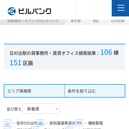
ビルバンク
貸事務所・オフィスのビルバンク
東京都
港区
日の出駅
106
棟
日の出駅の貸事務所・賃貸オフィス検索結果：
151
区画
エリア再検索
条件を絞り込む
並び替え
… 徒歩5分以内
… 新耐震基準適合
… 機械警備