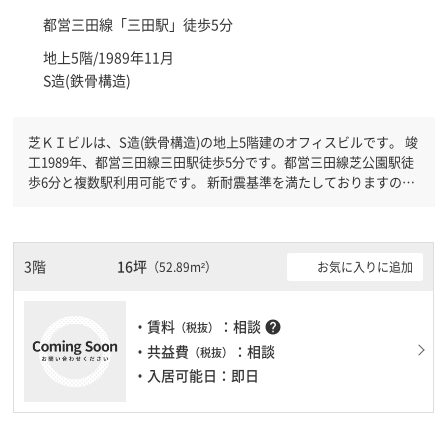
都営三田線「
三田駅
」徒歩5分
地上5階/1989年11月
S造(鉄骨構造)
芝ＫＩビルは、S造(鉄骨構造)の地上5階建のオフィスビルです。 竣
工1989年、都営三田線三田駅徒歩5分です。都営三田線芝公園駅徒
歩6分と複数駅利用可能です。 新耐震基準を満たしておりますの
で、地震対策を検討されている方にオススメです。土日・祝日も利
用可能になりますので自由に出入りが出来ます。駐車場完備なの
で、車の必要なお客様には必見です。
3階
16坪
お気に入りに追加
（52.89m²）
・賃料
：相談
help
（税抜）
・共益費
：相談
（税抜）
・入居可能日：即日