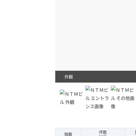
外観
坪数
階数