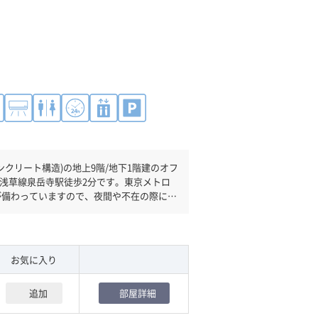
クリート構造)の地上9階/地下1階建のオフ
が備わっていますので、夜間や不在の際にも
策を検討されている方にオススメです。土
。駐車場完備なので、車の必要なお客様に
Ｖが複数基ありますので、フロアまでの待
お気に入り
追加
部屋詳細