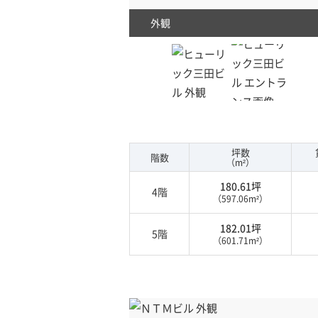
外観
坪数
階数
（m²）
180.61坪
4階
（597.06m²）
182.01坪
5階
（601.71m²）