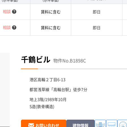
（＠坪単価）
（＠坪単価）
相談
賃料に含む
即日
help
相談
賃料に含む
即日
help
千鶴ビル
物件No.B1898C
港区
高輪２丁目6-13
都営浅草線「
高輪台駅
」徒歩7分
地上3階/1989年10月
S造(鉄骨構造)
お問い合わせ
建物情報