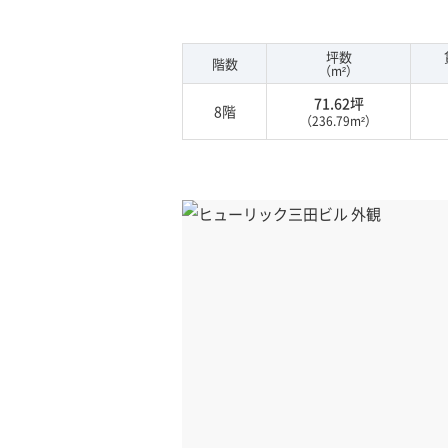
坪数
階数
（m²）
71.62坪
8階
（236.79m²）