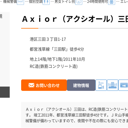
… 機械警備
… 個別空調
… 男女トイレ別
… 24時間使用可
… エ
Ａｘｉｏｒ（アクシオール）三
港区
三田３丁目1-17
都営浅草線「
三田駅
」徒歩4分
地上14階/地下1階/2011年10月
RC造(鉄筋コンクリート造)
お問い合わせ
建物情報
Ａｘｉｏｒ（アクシオール）三田は、RC造(鉄筋コンクリート造
す。 竣工2011年、都営浅草線三田駅徒歩4分です。ＪＲ山手線田町駅徒歩5分と複数駅利用可能です。 機
械警備が備わっていますので、夜間や不在の際にも安心でき
で、地震対策を検討されている方にオススメです。土日・祝