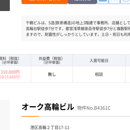
千鶴ビルは、S造(鉄骨構造)の地上3階建で事務所、店舗として使用可能です。 竣工
高輪台駅徒歩7分です。都営浅草線泉岳寺駅徒歩7分と複数駅
ますので、耐震性がしっかりとしています。土日・祝日も利
用できます。
賃料（税抜）
共益費（税抜）
入居可能日
（＠坪単価）
（＠坪単価）
310,000円
無し
相談
（＠15,889円）
オーク高輪ビル
物件No.B4361C
港区
高輪２丁目17-11