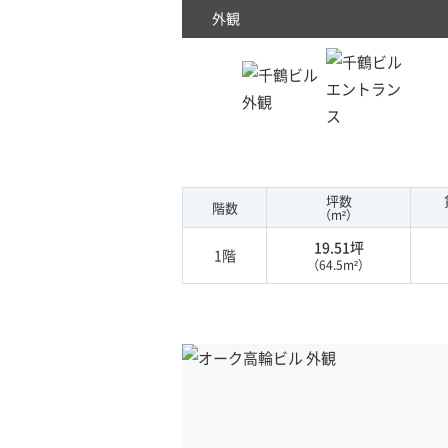
外観
坪数
階数
（m²）
19.51坪
1階
（64.5m²）