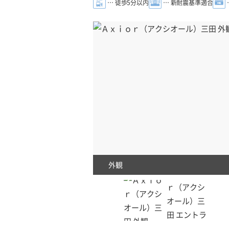
… 徒歩5分以内
… 新耐震基準適合
外観