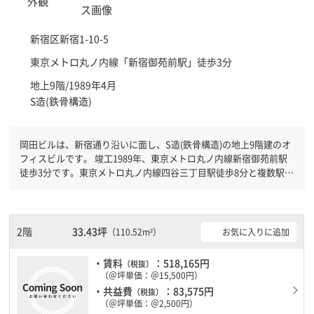
新宿区
新宿1-10-5
東京メトロ丸ノ内線「
新宿御苑前駅
」徒歩3分
地上9階/1989年4月
S造(鉄骨構造)
岡田ビルは、新宿通り沿いに面し、S造(鉄骨構造)の地上9階建のオ
フィスビルです。 竣工1989年、東京メトロ丸ノ内線新宿御苑前駅
徒歩3分です。東京メトロ丸ノ内線四谷三丁目駅徒歩8分と複数駅利
用可能です。 機械警備が備わっていますので、夜間や不在の際に
も安心できます。新耐震基準を満たしておりますので、耐震性がし
っかりとしています。
2階
33.43坪
お気に入りに追加
（110.52m²）
・賃料
：518,165円
（税抜）
（＠坪単価：＠15,500円）
・共益費
：83,575円
（税抜）
（＠坪単価：＠2,500円）