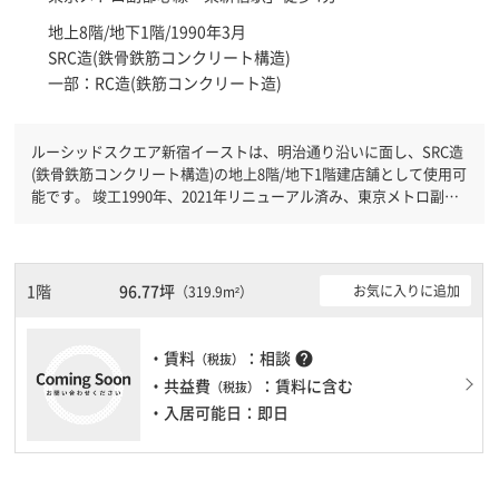
地上8階/地下1階/1990年3月
SRC造(鉄骨鉄筋コンクリート構造)
一部：RC造(鉄筋コンクリート造)
ルーシッドスクエア新宿イーストは、明治通り沿いに面し、SRC造
(鉄骨鉄筋コンクリート構造)の地上8階/地下1階建店舗として使用可
能です。 竣工1990年、2021年リニューアル済み、東京メトロ副都
心線東新宿駅徒歩4分です。ＪＲ山手線新大久保駅徒歩8分と複数駅
利用可能です。 機械警備が備わっていますので、夜間や不在の際
にも安心できます。新耐震基準を満たしておりますので、地震対策
を検討されている方にオススメです。駐車場完備なので、車の必要
1階
96.77坪
お気に入りに追加
（319.9m²）
なお客様には必見です。１フロア２００坪以上ある大規模ビルで
す。ＥＶが複数基ありますので、フロアまでの待ち時間があまりか
かりません。
・賃料
：相談
help
（税抜）
・共益費
：賃料に含む
（税抜）
・入居可能日：即日