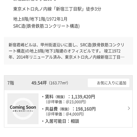
東京メトロ丸ノ内線「
新宿三丁目駅
」徒歩3分
地上8階/地下1階/1972年1月
SRC造(鉄骨鉄筋コンクリート構造)
新宿君嶋ビルは、甲州街道沿いに面し、SRC造(鉄骨鉄筋コンクリ
ート構造)の地上8階/地下1階建のオフィスビルです。 竣工1972
年、2014年リニューアル済み、東京メトロ丸ノ内線新宿三丁目駅
徒歩3分です。ＪＲ山手線新宿駅徒歩5分と複数駅利用可能です。
旧耐震基準ですが、耐震補強工事済です。
7階
49.54坪
お気に入りに追加
（163.77m²）
・賃料
：1,139,420円
（税抜）
（＠坪単価：＠23,000円）
・共益費
：198,160円
（税抜）
（＠坪単価：＠4,000円）
・入居可能日：相談