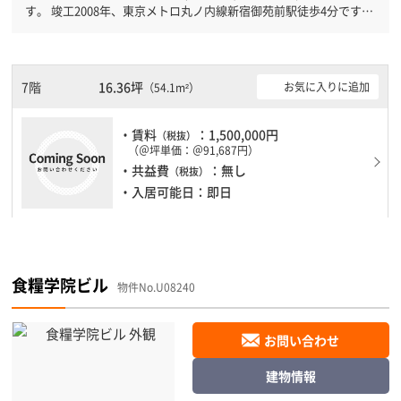
す。 竣工2008年、東京メトロ丸ノ内線新宿御苑前駅徒歩4分です。
東京メトロ丸ノ内線新宿三丁目駅徒歩5分と複数駅利用可能です。
機械警備が備わっていますので、夜間や不在の際にも安心できま
す。新耐震基準を満たしておりますので、耐震性がしっかりとして
います。駐車場もありますので、車を利用されるお客様には使いや
7階
16.36坪
お気に入りに追加
（54.1m²）
すいです。１フロア１００坪以上ある大型ビルです。ＥＶが複数基
ありますので、フロアまでの待ち時間があまりかかりません。
・賃料
：1,500,000円
（税抜）
（＠坪単価：＠91,687円）
・共益費
：無し
（税抜）
・入居可能日：即日
食糧学院ビル
物件No.U08240
お問い合わせ
建物情報