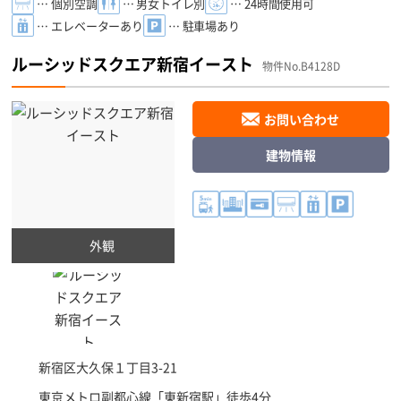
… 個別空調
… 男女トイレ別
… 24時間使用可
… エレベーターあり
… 駐車場あり
ルーシッドスクエア新宿イースト
物件No.B4128D
お問い合わせ
建物情報
外観
新宿区
大久保１丁目3-21
東京メトロ副都心線「
東新宿駅
」徒歩4分