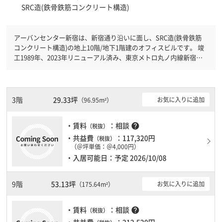
SRC造(鉄骨鉄筋コンクリート構造)
アーバンセンター新宿は、新宿通り沿いに面し、SRC造(鉄骨鉄筋
コンクリート構造)の地上10階/地下1階建のオフィスビルです。 竣
工1989年、2023年リニューアル済み、東京メトロ丸ノ内線新宿三
丁目駅徒歩4分です。東京メトロ丸ノ内線新宿御苑前駅徒歩5分と複
数駅利用可能です。 機械警備が備わっていますので、夜間や不在
の際にも安心できます。新耐震基準を満たしておりますので、耐震
性がしっかりとしています。駐車場もありますので、車を利用され
3階
29.33坪
お気に入りに追加
（96.95m²）
るお客様には使いやすいです。１フロア２００坪以上ある大規模ビ
ルです。ＥＶが複数基ありますので、フロアまでの待ち時間があま
・賃料
：相談
help
（税抜）
りかかりません。
・共益費
：117,320円
（税抜）
（＠坪単価：＠4,000円）
・入居可能日：予定 2026/10/08
9階
53.13坪
お気に入りに追加
（175.64m²）
・賃料
：相談
help
（税抜）
・共益費
：212,520円