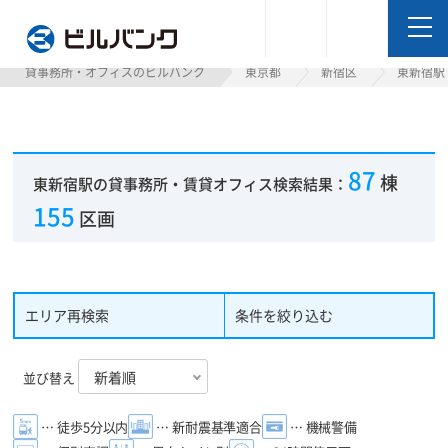
ビルバンク
貸事務所・オフィスのビルバンク
東京都
新宿区
東新宿駅
87
棟
東新宿駅の貸事務所・賃貸オフィス検索結果：
155
区画
エリア再検索
条件を絞り込む
並び替え
… 徒歩5分以内
… 新耐震基準適合
… 機械警備