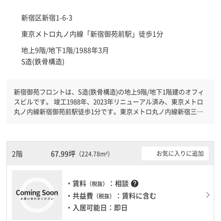
新宿区
新宿1-6-3
東京メトロ丸ノ内線「
新宿御苑前駅
」徒歩1分
地上9階/地下1階/1988年3月
S造(鉄骨構造)
新宿御苑フロントは、S造(鉄骨構造)の地上9階/地下1階建のオフィ
スビルです。 竣工1988年、2023年リニューアル済み、東京メトロ
丸ノ内線新宿御苑前駅徒歩1分です。東京メトロ丸ノ内線新宿三丁
目駅徒歩8分と複数駅利用可能です。 機械警備が備わっていますの
で、夜間や不在の際にも安心できます。新耐震基準を満たしており
ますので、地震対策を検討されている方にオススメです。
2階
67.99坪
お気に入りに追加
（224.78m²）
・賃料
：相談
help
（税抜）
・共益費
：賃料に含む
（税抜）
・入居可能日：即日