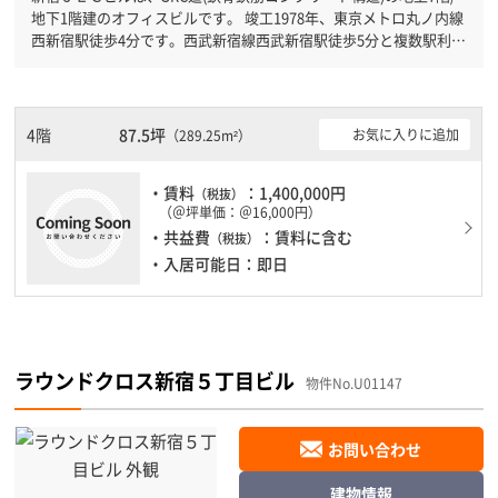
地下1階建のオフィスビルです。 竣工1978年、東京メトロ丸ノ内線
西新宿駅徒歩4分です。西武新宿線西武新宿駅徒歩5分と複数駅利用
可能です。 駐車場もありますので、車を利用されるお客様には使
いやすいです。
4階
87.5坪
お気に入りに追加
（289.25m²）
・賃料
：1,400,000円
（税抜）
（＠坪単価：＠16,000円）
・共益費
：賃料に含む
（税抜）
・入居可能日：即日
ラウンドクロス新宿５丁目ビル
物件No.U01147
お問い合わせ
建物情報