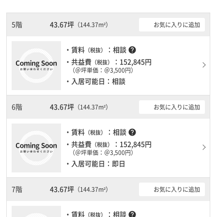
夜間や不在の際にも安心できます。新耐震基準を満たしております
ので、地震対策を検討されている方にオススメです。土日・祝日も
利用可能になりますので自由に出入りが出来ます。
5階
43.67坪
お気に入りに追加
（144.37m²）
・賃料
：相談
help
（税抜）
・共益費
：152,845円
（税抜）
（＠坪単価：＠3,500円）
・入居可能日：相談
6階
43.67坪
お気に入りに追加
（144.37m²）
・賃料
：相談
help
（税抜）
・共益費
：152,845円
（税抜）
（＠坪単価：＠3,500円）
・入居可能日：即日
7階
43.67坪
お気に入りに追加
（144.37m²）
・賃料
：相談
help
（税抜）