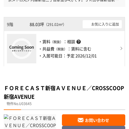
歩6分と複数駅利用可能です。 機械警備が備わっていますので、夜
間や不在の際にも安心できます。新耐震基準を満たしておりますの
で、耐震性がしっかりとしています。駐車場もありますので、車を
利用されるお客様には使いやすいです。１フロア１００坪以上ある
9階
88.03坪
お気に入りに追加
（291.02m²）
大型ビルです。ＥＶが複数基ありますので、フロアまでの待ち時間
があまりかかりません。
・賃料
：相談
help
（税抜）
・共益費
：賃料に含む
（税抜）
・入居可能日：予定 2026/12/01
ＦＯＲＥＣＡＳＴ新宿ＡＶＥＮＵＥ／CROSSCOOP
新宿AVENUE
物件No.U03645
お問い合わせ