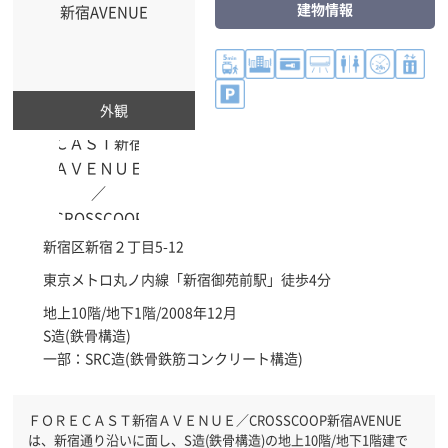
建物情報
外観
新宿区
新宿２丁目5-12
東京メトロ丸ノ内線「
新宿御苑前駅
」徒歩4分
地上10階/地下1階/2008年12月
S造(鉄骨構造)
一部：SRC造(鉄骨鉄筋コンクリート構造)
ＦＯＲＥＣＡＳＴ新宿ＡＶＥＮＵＥ／CROSSCOOP新宿AVENUE
は、新宿通り沿いに面し、S造(鉄骨構造)の地上10階/地下1階建で