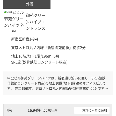
外観
新宿区
新宿1-9-4
東京メトロ丸ノ内線「
新宿御苑前駅
」徒歩2分
地上10階/地下1階/1968年6月
SRC造(鉄骨鉄筋コンクリート構造)
中公ビル御苑グリーンハイツは、新宿通り沿いに面し、SRC造(鉄
骨鉄筋コンクリート構造)の地上10階/地下1階建のオフィスビルで
す。 竣工1968年、東京メトロ丸ノ内線新宿御苑前駅徒歩2分です。
東京メトロ丸ノ内線四谷三丁目駅徒歩9分と複数駅利用可能です。
機械警備が備わっていますので、夜間や不在の際にも安心できま
す。土日・祝日も利用可能になりますので時間帯を気にせず利用で
きます。駐車場もありますので、車を利用されるお客様には使いや
7階
16.94坪
お気に入りに追加
（56.03m²）
すいです。