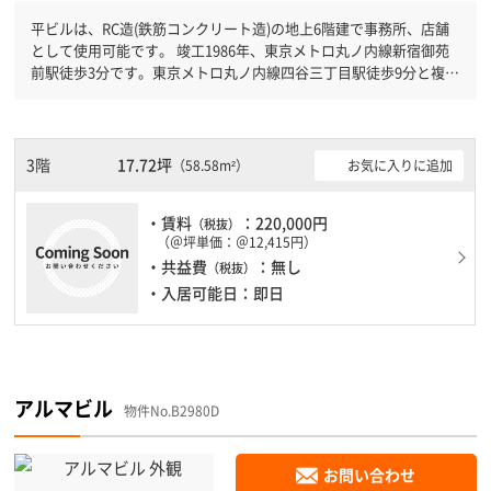
平ビルは、RC造(鉄筋コンクリート造)の地上6階建で事務所、店舗
として使用可能です。 竣工1986年、東京メトロ丸ノ内線新宿御苑
前駅徒歩3分です。東京メトロ丸ノ内線四谷三丁目駅徒歩9分と複数
駅利用可能です。 新耐震基準を満たしておりますので、耐震性が
しっかりとしています。駐車場もありますので、車を利用されるお
客様には使いやすいです。
3階
17.72坪
お気に入りに追加
（58.58m²）
・賃料
：220,000円
（税抜）
（＠坪単価：＠12,415円）
・共益費
：無し
（税抜）
・入居可能日：即日
アルマビル
物件No.B2980D
お問い合わせ