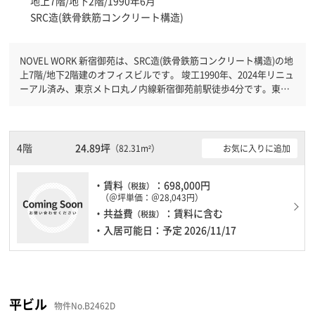
地上7階/地下2階/1990年6月
SRC造(鉄骨鉄筋コンクリート構造)
NOVEL WORK 新宿御苑は、SRC造(鉄骨鉄筋コンクリート構造)の地
上7階/地下2階建のオフィスビルです。 竣工1990年、2024年リニュ
ーアル済み、東京メトロ丸ノ内線新宿御苑前駅徒歩4分です。東京
メトロ丸ノ内線四谷三丁目駅徒歩7分と複数駅利用可能です。 機械
警備が備わっていますので、夜間や不在の際にも安心できます。新
耐震基準を満たしておりますので、地震対策を検討されている方に
オススメです。土日・祝日も利用可能になりますので自由に出入り
4階
24.89坪
お気に入りに追加
（82.31m²）
が出来ます。
・賃料
：698,000円
（税抜）
（＠坪単価：＠28,043円）
・共益費
：賃料に含む
（税抜）
・入居可能日：予定 2026/11/17
平ビル
物件No.B2462D