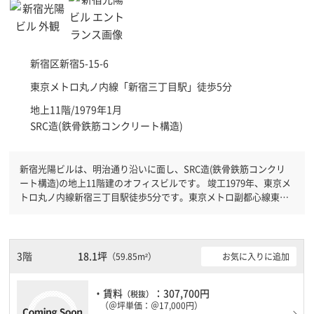
新宿区
新宿5-15-6
東京メトロ丸ノ内線「
新宿三丁目駅
」徒歩5分
地上11階/1979年1月
SRC造(鉄骨鉄筋コンクリート構造)
新宿光陽ビルは、明治通り沿いに面し、SRC造(鉄骨鉄筋コンクリ
ート構造)の地上11階建のオフィスビルです。 竣工1979年、東京メ
トロ丸ノ内線新宿三丁目駅徒歩5分です。東京メトロ副都心線東新
宿駅徒歩6分と複数駅利用可能です。 有人警備となっておりますの
で、日中も安心して社内で過ごすことができます。土日・祝日も利
用可能になりますので時間帯を気にせず利用できます。
3階
18.1坪
お気に入りに追加
（59.85m²）
・賃料
：307,700円
（税抜）
（＠坪単価：＠17,000円）