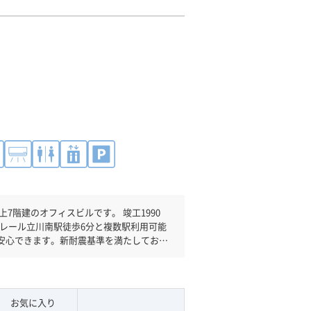
のオフィスビルです。 竣工1990
レール立川南駅徒歩6分と複数駅利用可能
安心できます。新耐震基準を満たしており
車場完備なので、車の必要なお客様には必
数基ありますので、フロアまでの待ち時間
お気に入り