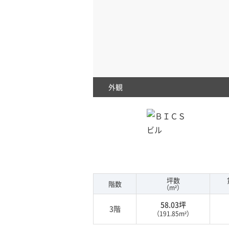
外観
坪数
階数
（m²）
58.03坪
3階
（191.85m²）