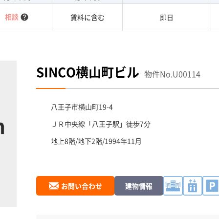
相談
賃料に含む
即日
help
SINCO横山町ビル
物件No.U00114
八王子市
横山町19-4
ＪＲ中央線「
八王子駅
」徒歩7分
地上8階/地下2階/1994年11月
お問い合わせ
建物情報