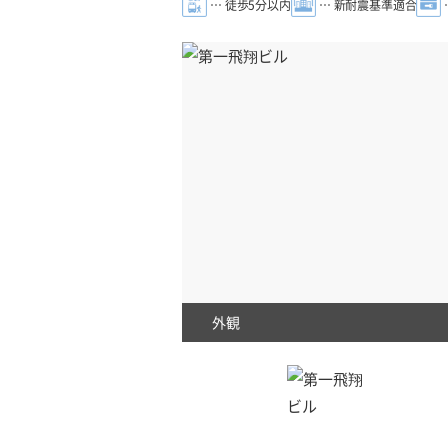
… 徒歩5分以内
… 新耐震基準適合
外観