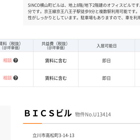
SINCO横山町ビルは、地上8階/地下2階建のオフィスビルです。 竣工1994年、ＪＲ中央線八王子駅徒
分です。京王線京王八王子駅徒歩9分と複数駅利用可能です。
性がしっかりとしています。駐車場もありますので、車を利
ロア１００坪以上ある大型ビルです。ＥＶが複数基あります
りません。
賃料（税抜）
共益費（税抜）
入居可能日
（＠坪単価）
（＠坪単価）
相談
賃料に含む
即日
help
相談
賃料に含む
即日
help
ＢＩＣＳビル
物件No.U13414
立川市
高松町3-14-13