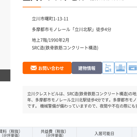
立川市
曙町1-13-11
多摩都市モノレール「
立川北駅
」徒歩4分
地上7階/1990年2月
SRC造(鉄骨鉄筋コンクリート構造)
お問い合わせ
建物情報
立川クレストビルは、SRC造(鉄骨鉄筋コンクリート構造)の地上7階建
年、多摩都市モノレール立川北駅徒歩4分です。多摩都市モノ
です。 機械警備が備わっていますので、夜間や不在の際にも
ますので、地震対策を検討されている方にオススメです。駐
見です。１フロア１００坪以上ある大型ビルです。ＥＶが複
があまりかかりません。
賃料（税抜）
共益費（税抜）
入居可能日
（＠坪単価）
（＠坪単価）