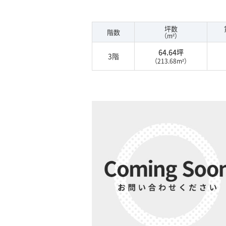
坪数
階数
（m²）
64.64坪
3階
（213.68m²）