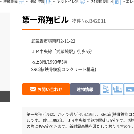
… 機械警備
… 個別空調
… 男女トイレ別
… 24時間使用可
… エ
第一飛翔ビル
物件No.B42031
武蔵野市
境南町2-11-22
ＪＲ中央線「
武蔵境駅
」徒歩5分
地上8階/1993年5月
SRC造(鉄骨鉄筋コンクリート構造)
お問い合わせ
建物情報
第一飛翔ビルは、かえで通り沿いに面し、SRC造(鉄骨鉄筋コ
ルです。 竣工1993年、ＪＲ中央線武蔵境駅徒歩5分です。 機械警備が備わっていますので、夜間や不在
の際にも安心できます。新耐震基準を満たしておりますので
です。土日・祝日も利用可能になりますので自由に出入りが