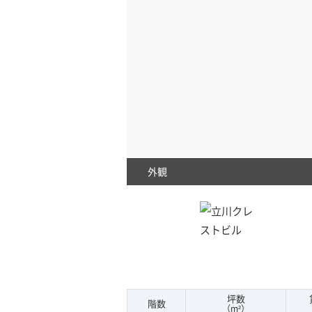
外観
坪数
階数
（m²）