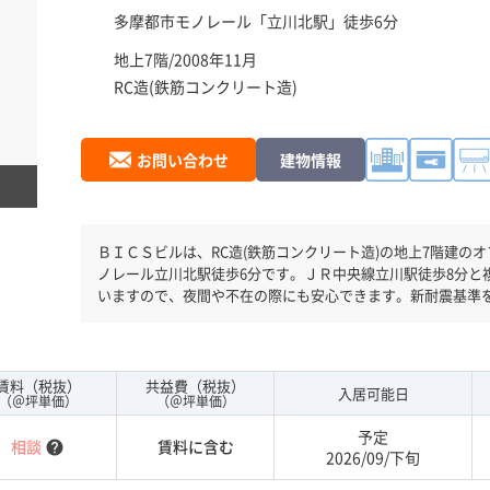
多摩都市モノレール「
立川北駅
」徒歩6分
地上7階/2008年11月
RC造(鉄筋コンクリート造)
お問い合わせ
建物情報
ＢＩＣＳビルは、RC造(鉄筋コンクリート造)の地上7階建のオフィスビルです。 竣
ノレール立川北駅徒歩6分です。ＪＲ中央線立川駅徒歩8分と
いますので、夜間や不在の際にも安心できます。新耐震基準
りとしています。駐車場もありますので、車を利用されるお
賃料（税抜）
共益費（税抜）
入居可能日
（＠坪単価）
（＠坪単価）
予定
相談
賃料に含む
help
2026/09/下旬