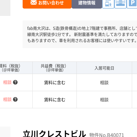
お問い合わせ
建物情報
fab南大沢は、S造(鉄骨構造)の地上7階建で事務所、店舗として使用可能です。 竣
線南大沢駅徒歩1分です。 新耐震基準を満たしておりますの
もありますので、車を利用されるお客様には使いやすいです
賃料（税抜）
共益費（税抜）
入居可能日
（＠坪単価）
（＠坪単価）
相談
賃料に含む
相談
help
相談
賃料に含む
相談
help
立川クレストビル
物件No.B40071