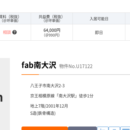
お客様には必見です。１フロア２００坪以上ある大規模ビル
賃料（税抜）
共益費（税抜）
入居可能日
（＠坪単価）
（＠坪単価）
64,000円
相談
即日
help
（＠990円）
fab南大沢
物件No.U17122
八王子市
南大沢2-3
京王相模原線「
南大沢駅
」徒歩1分
地上7階/2001年12月
S造(鉄骨構造)