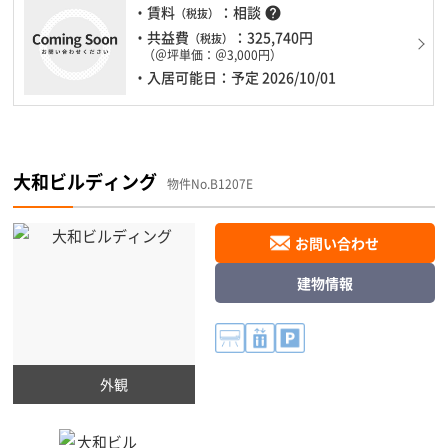
・賃料
：相談
help
（税抜）
・共益費
：325,740円
（税抜）
（＠坪単価：＠3,000円）
・入居可能日：予定 2026/10/01
大和ビルディング
物件No.B1207E
お問い合わせ
建物情報
外観