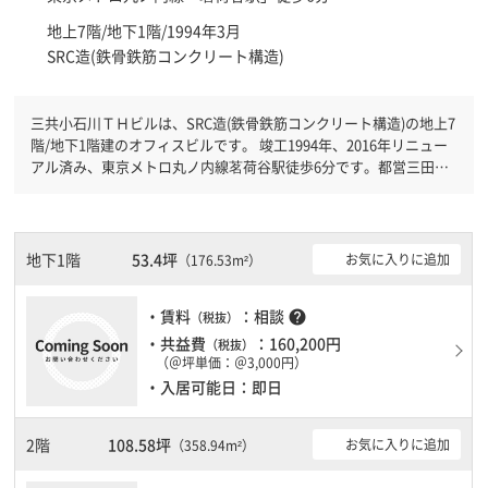
地上7階/地下1階/1994年3月
SRC造(鉄骨鉄筋コンクリート構造)
三共小石川ＴＨビルは、SRC造(鉄骨鉄筋コンクリート構造)の地上7
階/地下1階建のオフィスビルです。 竣工1994年、2016年リニュー
アル済み、東京メトロ丸ノ内線茗荷谷駅徒歩6分です。都営三田線
白山駅徒歩12分と複数駅利用可能です。 機械警備が備わっていま
すので、夜間や不在の際にも安心できます。新耐震基準を満たして
おりますので、耐震性がしっかりとしています。駐車場もあります
ので、車を利用されるお客様には使いやすいです。１フロア１００
地下1階
53.4坪
お気に入りに追加
（176.53m²）
坪以上ある大型ビルです。
・賃料
：相談
help
（税抜）
・共益費
：160,200円
（税抜）
（＠坪単価：＠3,000円）
・入居可能日：即日
2階
108.58坪
お気に入りに追加
（358.94m²）