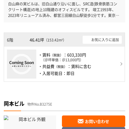
白山麻の実ビルは、旧白山通り沿いに面し、SRC造(鉄骨鉄筋コン
クリート構造)の地上10階建のオフィスビルです。 竣工1993年、
2023年リニューアル済み、都営三田線白山駅徒歩1分です。東京メ
トロ南北線本駒込駅徒歩6分と複数駅利用可能です。 機械警備が備
わっていますので、夜間や不在の際にも安心できます。新耐震基準
を満たしておりますので、地震対策を検討されている方にオススメ
です。土日・祝日も利用可能になりますので自由に出入りが出来ま
6階
46.41坪
お気に入りに追加
（153.42m²）
す。駐車場完備なので、車の必要なお客様には必見です。ＥＶが複
数基ありますので、フロアまでの待ち時間があまりかかりません。
・賃料
：603,330円
（税抜）
（＠坪単価：＠13,000円）
・共益費
：賃料に含む
（税抜）
・入居可能日：即日
岡本ビル
物件No.B3275E
お問い合わせ