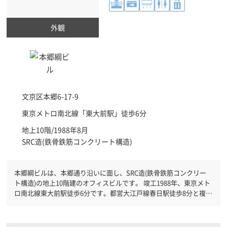
外観
文京区
本郷6-17-9
東京メトロ南北線「
東大前駅
」徒歩6分
地上10階/1988年8月
SRC造(鉄骨鉄筋コンクリート構造)
本郷綱ビルは、本郷通り沿いに面し、SRC造(鉄骨鉄筋コンクリー
ト構造)の地上10階建のオフィスビルです。 竣工1988年、東京メト
ロ南北線東大前駅徒歩6分です。都営大江戸線春日駅徒歩8分と複数
駅利用可能です。 機械警備が備わっていますので、夜間や不在の
際にも安心できます。新耐震基準を満たしておりますので、地震対
策を検討されている方にオススメです。１フロア１００坪以上ある