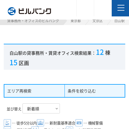
ビルバンク
貸事務所・オフィスのビルバンク
東京都
文京区
白山駅
12
棟
白山駅の貸事務所・賃貸オフィス検索結果：
15
区画
エリア再検索
条件を絞り込む
並び替え
… 徒歩5分以内
… 新耐震基準適合
… 機械警備