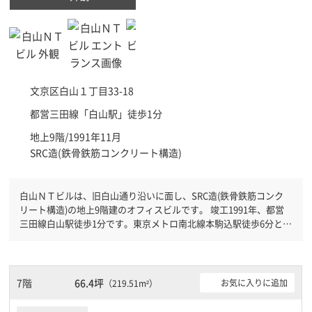
文京区
白山１丁目33-18
都営三田線「
白山駅
」徒歩1分
地上9階/1991年11月
SRC造(鉄骨鉄筋コンクリート構造)
白山ＮＴビルは、旧白山通り沿いに面し、SRC造(鉄骨鉄筋コンク
リート構造)の地上9階建のオフィスビルです。 竣工1991年、都営
三田線白山駅徒歩1分です。東京メトロ南北線本駒込駅徒歩6分と複
数駅利用可能です。 機械警備が備わっていますので、夜間や不在
の際にも安心できます。新耐震基準を満たしておりますので、耐震
性がしっかりとしています。
7階
66.4坪
お気に入りに追加
（219.51m²）