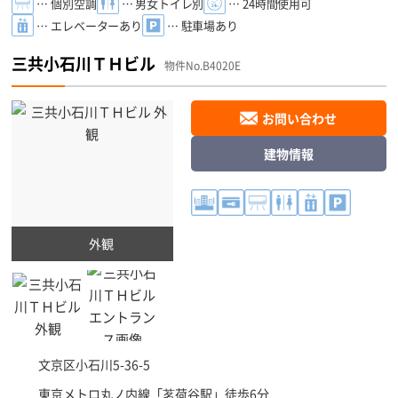
… 個別空調
… 男女トイレ別
… 24時間使用可
… エレベーターあり
… 駐車場あり
三共小石川ＴＨビル
物件No.B4020E
お問い合わせ
建物情報
外観
文京区
小石川5-36-5
東京メトロ丸ノ内線「
茗荷谷駅
」徒歩6分