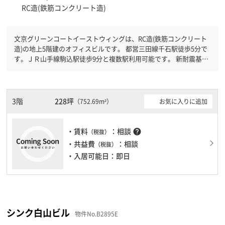
RC造(鉄筋コンクリート造)
文京グリーンコートイーストウィングは、RC造(鉄筋コンクリート
造)の地上5階建のオフィスビルです。 都営三田線千石駅徒歩5分で
す。ＪＲ山手線駒込駅徒歩9分と複数駅利用可能です。 新耐震基準
を満たしておりますので、耐震性がしっかりとしています。土日・
祝日も利用可能になりますので時間帯を気にせず利用できます。駐
車場もありますので、車を利用されるお客様には使いやすいです。
１フロア２００坪以上ある大規模ビルです。
3階
228坪
お気に入りに追加
（752.69m²）
・賃料
：相談
help
（税抜）
・共益費
：相談
（税抜）
・入居可能日：即日
シンク白山ビル
物件No.B2895E