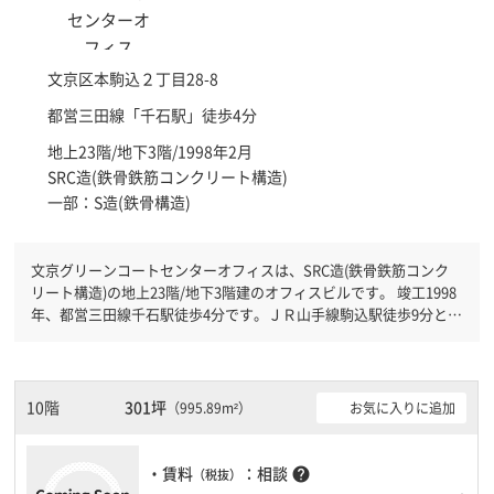
文京区
本駒込２丁目28-8
都営三田線「
千石駅
」徒歩4分
地上23階/地下3階/1998年2月
SRC造(鉄骨鉄筋コンクリート構造)
一部：S造(鉄骨構造)
文京グリーンコートセンターオフィスは、SRC造(鉄骨鉄筋コンク
リート構造)の地上23階/地下3階建のオフィスビルです。 竣工1998
年、都営三田線千石駅徒歩4分です。ＪＲ山手線駒込駅徒歩9分と複
数駅利用可能です。 機械警備が備わっていますので、夜間や不在
の際にも安心できます。新耐震基準を満たしておりますので、地震
対策を検討されている方にオススメです。土日・祝日も利用可能に
なりますので自由に出入りが出来ます。駐車場完備なので、車の必
10階
301坪
お気に入りに追加
（995.89m²）
要なお客様には必見です。１フロア２００坪以上ある大規模ビルで
す。ＥＶが複数基ありますので、フロアまでの待ち時間があまりか
かりません。
・賃料
：相談
help
（税抜）