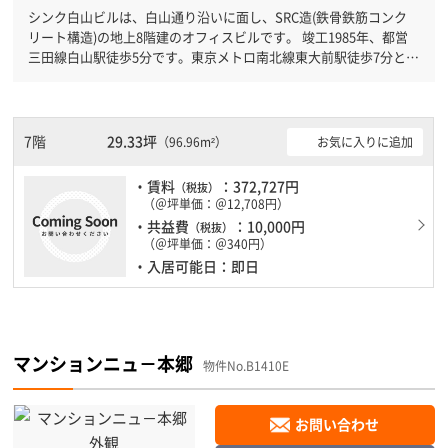
シンク白山ビルは、白山通り沿いに面し、SRC造(鉄骨鉄筋コンク
リート構造)の地上8階建のオフィスビルです。 竣工1985年、都営
三田線白山駅徒歩5分です。東京メトロ南北線東大前駅徒歩7分と複
数駅利用可能です。 新耐震基準を満たしておりますので、耐震性
がしっかりとしています。土日・祝日も利用可能になりますので時
間帯を気にせず利用できます。
7階
29.33坪
お気に入りに追加
（96.96m²）
・賃料
：372,727円
（税抜）
（＠坪単価：＠12,708円）
・共益費
：10,000円
（税抜）
（＠坪単価：＠340円）
・入居可能日：即日
マンションニュ－本郷
物件No.B1410E
お問い合わせ