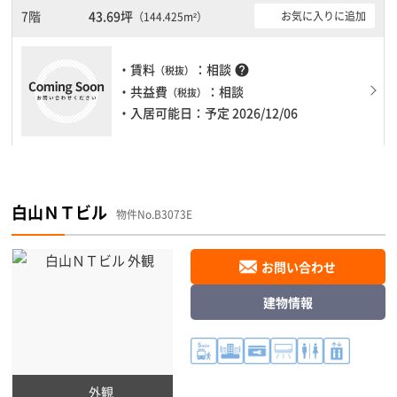
大型ビルです。ＥＶが複数基ありますので、フロアまでの待ち時間
7階
43.69坪
お気に入りに追加
（144.425m²）
があまりかかりません。
・賃料
：相談
help
（税抜）
・共益費
：相談
（税抜）
・入居可能日：予定 2026/12/06
白山ＮＴビル
物件No.B3073E
お問い合わせ
建物情報
外観