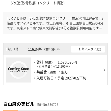
SRC造(鉄骨鉄筋コンクリート構造)
ＫＲＤビルは、SRC造(鉄骨鉄筋コンクリート構造)の地上9階/地下2
階建のオフィスビルです。 竣工1989年、都営三田線白山駅徒歩4分
です。東京メトロ南北線東大前駅徒歩4分と複数駅利用可能です。
新耐震基準を満たしておりますので、耐震性がしっかりとしていま
す。土日・祝日も利用可能になりますので時間帯を気にせず利用で
きます。駐車場もありますので、車を利用されるお客様には使いや
すいです。１フロア１００坪以上ある大型ビルです。
116.34坪
1階、4階
お気に入りに追加
（384.59m²）
・賃料
：1,570,590円
（税抜）
（＠坪単価：＠13,500円）
・共益費
：無し
（税抜）
・入居可能日：予定 2027/02/下旬
白山麻の実ビル
物件No.B3072E