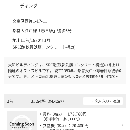
文京区
西片1-17-11
都営大江戸線「
春日駅
」徒歩6分
地上11階/1980年1月
SRC造(鉄骨鉄筋コンクリート構造)
大和ビルディングは、SRC造(鉄骨鉄筋コンクリート構造)の地上11
階建のオフィスビルです。 竣工1980年、都営大江戸線春日駅徒歩6
分です。東京メトロ南北線東大前駅徒歩8分と複数駅利用可能で
す。 有人警備となっておりますので、日中も安心して社内で過ご
すことができます。駐車場完備なので、車の必要なお客様には必見
です。ＥＶが複数基ありますので、フロアまでの待ち時間があまり
かかりません。
3階
25.54坪
お気に入りに追加
（84.42m²）
・賃料
：178,780円
（税抜）
（＠坪単価：＠7,000円）
・共益費
：20,400円
（税抜）