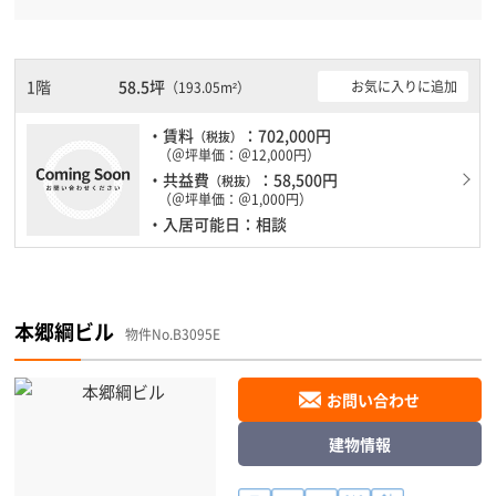
が備わっていますので、夜間や不在の際にも安心できます。新耐震
基準を満たしておりますので、地震対策を検討されている方にオス
スメです。土日・祝日も利用可能になりますので自由に出入りが出
来ます。駐車場完備なので、車の必要なお客様には必見です。
1階
58.5坪
お気に入りに追加
（193.05m²）
・賃料
：702,000円
（税抜）
（＠坪単価：＠12,000円）
・共益費
：58,500円
（税抜）
（＠坪単価：＠1,000円）
・入居可能日：相談
本郷綱ビル
物件No.B3095E
お問い合わせ
建物情報