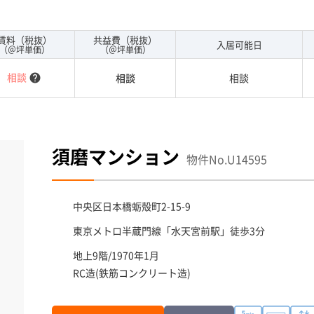
の必要なお客様には必見です。１フロア１００坪以上ある大
フロアまでの待ち時間があまりかかりません。
賃料（税抜）
共益費（税抜）
入居可能日
（＠坪単価）
（＠坪単価）
相談
相談
相談
help
須磨マンション
物件No.U14595
中央区
日本橋蛎殻町2-15-9
東京メトロ半蔵門線「
水天宮前駅
」徒歩3分
地上9階/1970年1月
RC造(鉄筋コンクリート造)