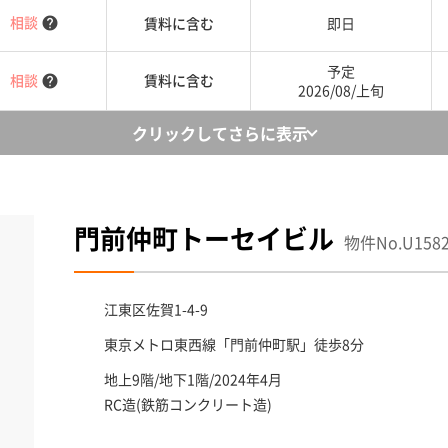
相談
賃料に含む
即日
help
予定
相談
賃料に含む
help
2026/08/上旬
クリックしてさらに表示
門前仲町トーセイビル
物件No.U158
江東区
佐賀1-4-9
東京メトロ東西線「
門前仲町駅
」徒歩8分
地上9階/地下1階/2024年4月
RC造(鉄筋コンクリート造)