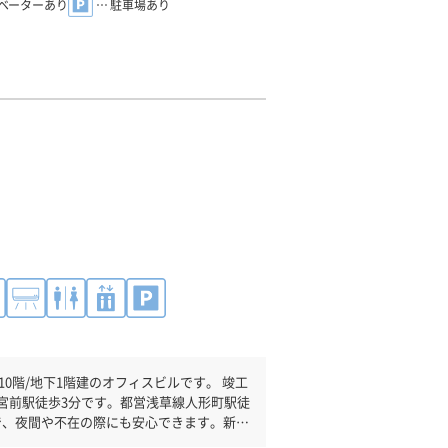
レベーターあり
… 駐車場あり
階/地下1階建のオフィスビルです。 竣工
天宮前駅徒歩3分です。都営浅草線人形町駅徒
で、夜間や不在の際にも安心できます。新耐
方にオススメです。駐車場完備なので、車