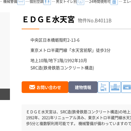
… 機械警備
… 個別空調
… 男女トイレ別
… 24時間使用可
… エ
ＥＤＧＥ水天宮
物件No.B4011B
中央区
日本橋蛎殻町2-13-6
東京メトロ半蔵門線「
水天宮前駅
」徒歩3分
地上10階/地下1階/1992年10月
SRC造(鉄骨鉄筋コンクリート構造)
お問い合わせ
建物情報
ＥＤＧＥ水天宮は、SRC造(鉄骨鉄筋コンクリート構造)の地上10
1992年、2021年リニューアル済み、東京メトロ半蔵門線水
歩5分と複数駅利用可能です。 機械警備が備わっていますの
震基準を満たしておりますので、地震対策を検討されている