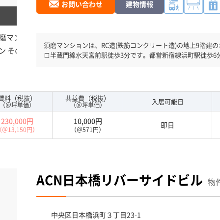
お問い合わせ
建物情報
須磨マンションは、RC造(鉄筋コンクリート造)の地上9階建のオフィスビルです。
ロ半蔵門線水天宮前駅徒歩3分です。都営新宿線浜町駅徒歩6
賃料（税抜）
共益費（税抜）
入居可能日
（＠坪単価）
（＠坪単価）
230,000円
10,000円
即日
（＠13,150円）
（＠571円）
ACN日本橋リバーサイドビル
物件
中央区
日本橋浜町３丁目23-1