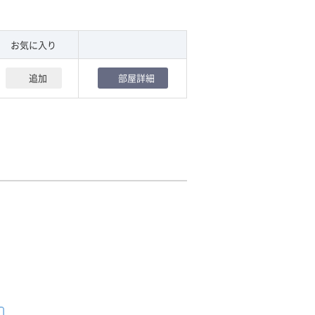
型ビルです。ＥＶが複数基ありますので、
お気に入り
追加
部屋詳細