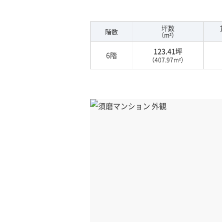
坪数
階数
（m²）
123.41坪
6階
（407.97m²）