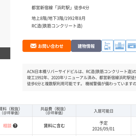
都営新宿線「
浜町駅
」徒歩4分
地上8階/地下3階/1992年8月
RC造(鉄筋コンクリート造)
お問い合わせ
建物情報
ACN日本橋リバーサイドビルは、RC造(鉄筋コンクリート造)
竣工1992年、2020年リニューアル済み、都営新宿線浜町駅
徒歩6分と複数駅利用可能です。 機械警備が備わっています
耐震基準を満たしておりますので、地震対策を検討されてい
能になりますので自由に出入りが出来ます。駐車場完備なの
賃料（税抜）
共益費（税抜）
入居可能日
（＠坪単価）
（＠坪単価）
予定
相談
賃料に含む
help
2026/09/01