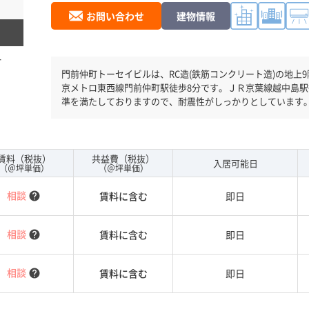
お問い合わせ
建物情報
門前仲町トーセイビルは、RC造(鉄筋コンクリート造)の地上9階/地下1階建です。
京メトロ東西線門前仲町駅徒歩8分です。ＪＲ京葉線越中島駅
準を満たしておりますので、耐震性がしっかりとしています
の待ち時間があまりかかりません。
賃料（税抜）
共益費（税抜）
入居可能日
（＠坪単価）
（＠坪単価）
相談
賃料に含む
即日
help
相談
賃料に含む
即日
help
相談
賃料に含む
即日
help