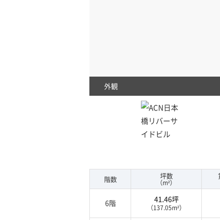
外観
坪数
階数
（m²）
41.46坪
6階
（137.05m²）