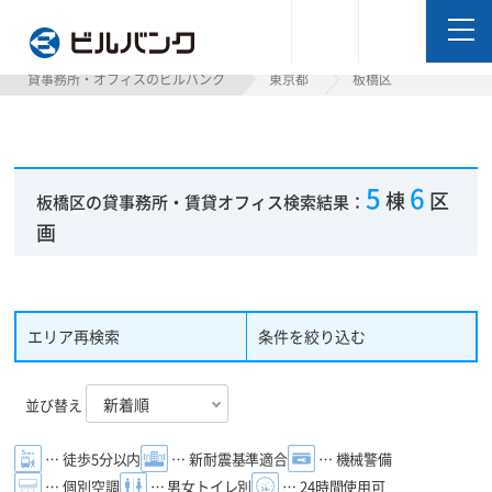
ビルバンク
貸事務所・オフィスのビルバンク
東京都
板橋区
5
6
棟
区
板橋区の貸事務所・賃貸オフィス検索結果：
画
エリア再検索
条件を絞り込む
並び替え
… 徒歩5分以内
… 新耐震基準適合
… 機械警備
… 個別空調
… 男女トイレ別
… 24時間使用可