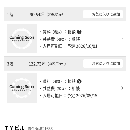
で、セキュリティ面で安心できます。新耐震基準を満たしておりま
すので、地震対策を検討されている方にオススメです。土日・祝日
も利用可能になりますので自由に出入りが出来ます。駐車場完備な
1階
90.54坪
お気に入りに追加
（299.31m²）
ので、車の必要なお客様には必見です。１フロア２００坪以上ある
大規模ビルです。ＥＶが複数基ありますので、フロアまでの待ち時
間があまりかかりません。
・賃料
：相談
help
（税抜）
・共益費
：相談
（税抜）
・入居可能日：予定 2026/10/01
3階
122.73坪
お気に入りに追加
（405.72m²）
・賃料
：相談
help
（税抜）
・共益費
：相談
（税抜）
・入居可能日：予定 2026/09/19
ＴＹビル
物件No.B2163S