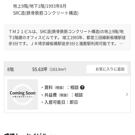
地上9階/地下1階/1993年8月
SRC造(鉄骨鉄筋コンクリート構造)
ＴＭ２１ビルは、SRC造(鉄骨鉄筋コンクリート構造)の地上9階/地
下1階建のオフィスビルです。 竣工1993年、都営三田線新板橋駅徒
歩3分です。ＪＲ埼京線板橋駅徒歩3分と複数駅利用可能です。 機
械警備が備わっていますので、夜間や不在の際にも安心できます。
新耐震基準を満たしておりますので、地震対策を検討されている方
にオススメです。駐車場完備なので、車の必要なお客様には必見で
す。１フロア１００坪以上ある大型ビルです。ＥＶが複数基ありま
8階
55.63坪
お気に入りに追加
（183.9m²）
すので、フロアまでの待ち時間があまりかかりません。
・賃料
：相談
help
（税抜）
・共益費
：相談
（税抜）
・入居可能日：即日