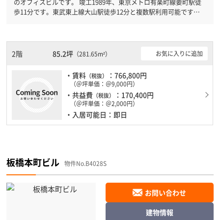
のオフィスビルです。 竣工1989年、東京メトロ有楽町線要町駅徒
歩11分です。東武東上線大山駅徒歩12分と複数駅利用可能です。
新耐震基準を満たしておりますので、耐震性がしっかりとしていま
す。駐車場もありますので、車を利用されるお客様には使いやすい
です。
2階
85.2坪
お気に入りに追加
（281.65m²）
・賃料
：766,800円
（税抜）
（＠坪単価：＠9,000円）
・共益費
：170,400円
（税抜）
（＠坪単価：＠2,000円）
・入居可能日：即日
板橋本町ビル
物件No.B4028S
お問い合わせ
建物情報