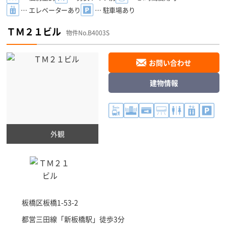
… エレベーターあり
… 駐車場あり
ＴＭ２１ビル
物件No.B4003S
お問い合わせ
建物情報
外観
板橋区
板橋1-53-2
都営三田線「
新板橋駅
」徒歩3分