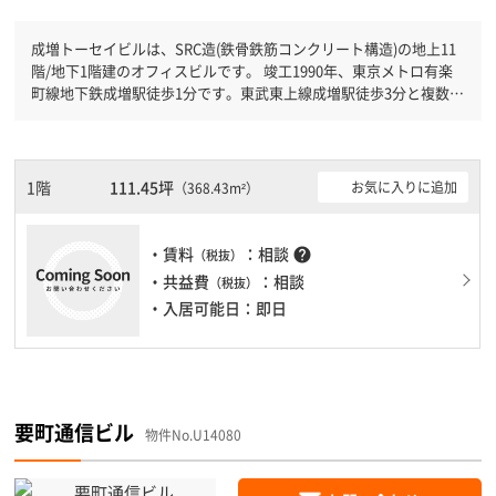
成増トーセイビルは、SRC造(鉄骨鉄筋コンクリート構造)の地上11
階/地下1階建のオフィスビルです。 竣工1990年、東京メトロ有楽
町線地下鉄成増駅徒歩1分です。東武東上線成増駅徒歩3分と複数駅
利用可能です。 有人警備と機械警備が併用されているので、セキ
ュリティ面で安心できます。新耐震基準を満たしておりますので、
地震対策を検討されている方にオススメです。土日・祝日も利用可
能になりますので自由に出入りが出来ます。駐車場完備なので、車
1階
111.45坪
お気に入りに追加
（368.43m²）
の必要なお客様には必見です。１フロア２００坪以上ある大規模ビ
ルです。ＥＶが複数基ありますので、フロアまでの待ち時間があま
りかかりません。
・賃料
：相談
help
（税抜）
・共益費
：相談
（税抜）
・入居可能日：即日
要町通信ビル
物件No.U14080