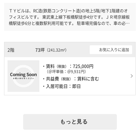
ＴＹビルは、RC造(鉄筋コンクリート造)の地上5階/地下1階建のオ
フィスビルです。 東武東上線下板橋駅徒歩4分です。ＪＲ埼京線板
橋駅徒歩6分と複数駅利用可能です。 駐車場完備なので、車の必要
なお客様には必見です。
2階
73坪
お気に入りに追加
（241.32m²）
・賃料
：725,000円
（税抜）
（＠坪単価：＠9,931円）
・共益費
：賃料に含む
（税抜）
・入居可能日：即日
もっと見る