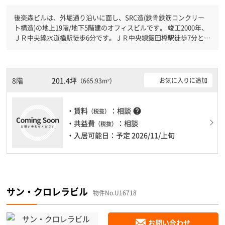
後楽森ビルは、外堀通り沿いに面し、SRC造(鉄骨鉄筋コンクリー
ト構造)の地上19階/地下5階建のオフィスビルです。 竣工2000年、
ＪＲ中央線水道橋駅徒歩6分です。ＪＲ中央線飯田橋駅徒歩7分と複
数駅利用可能です。 機械警備が備わっていますので、夜間や不在
の際にも安心できます。新耐震基準を満たしておりますので、地震
対策を検討されている方にオススメです。駐車場完備なので、車の
必要なお客様には必見です。１フロア２００坪以上ある大規模ビル
8階
201.4坪
お気に入りに追加
（665.93m²）
です。ＥＶが複数基ありますので、フロアまでの待ち時間があまり
かかりません。
・賃料
：相談
help
（税抜）
・共益費
：相談
（税抜）
・入居可能日：予定 2026/11/上旬
サン・クロレラビル
物件No.U16718
お問い合わせ