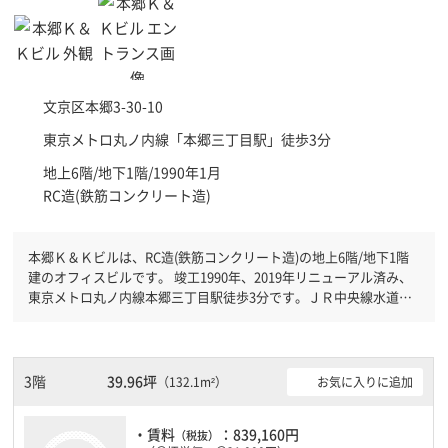
文京区
本郷3-30-10
東京メトロ丸ノ内線「
本郷三丁目駅
」徒歩3分
地上6階/地下1階/1990年1月
RC造(鉄筋コンクリート造)
本郷Ｋ＆Ｋビルは、RC造(鉄筋コンクリート造)の地上6階/地下1階
建のオフィスビルです。 竣工1990年、2019年リニューアル済み、
東京メトロ丸ノ内線本郷三丁目駅徒歩3分です。ＪＲ中央線水道橋
駅徒歩9分と複数駅利用可能です。 機械警備が備わっていますの
で、夜間や不在の際にも安心できます。新耐震基準を満たしており
ますので、耐震性がしっかりとしています。土日・祝日も利用可能
になりますので時間帯を気にせず利用できます。駐車場もあります
3階
39.96坪
お気に入りに追加
（132.1m²）
ので、車を利用されるお客様には使いやすいです。
・賃料
：839,160円
（税抜）