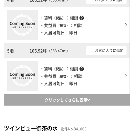
・賃料
：相談
help
（税抜）
・共益費
：相談
（税抜）
・入居可能日：即日
5階
106.92坪
お気に入りに追加
（353.47m²）
・賃料
：相談
help
（税抜）
・共益費
：相談
（税抜）
・入居可能日：即日
クリックしてさらに表示
ツインビュー御茶の水
物件No.B4180E