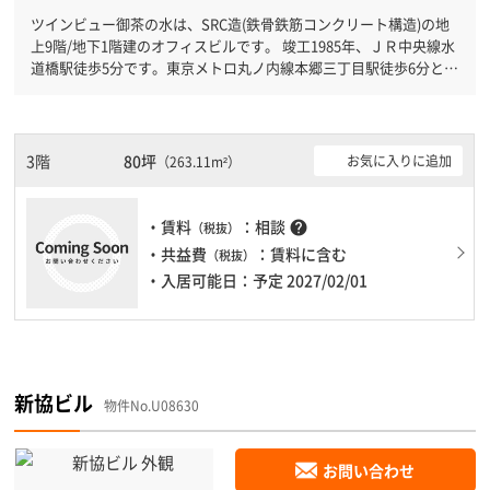
ツインビュー御茶の水は、SRC造(鉄骨鉄筋コンクリート構造)の地
上9階/地下1階建のオフィスビルです。 竣工1985年、ＪＲ中央線水
道橋駅徒歩5分です。東京メトロ丸ノ内線本郷三丁目駅徒歩6分と複
数駅利用可能です。 機械警備が備わっていますので、夜間や不在
の際にも安心できます。新耐震基準を満たしておりますので、地震
対策を検討されている方にオススメです。土日・祝日も利用可能に
なりますので自由に出入りが出来ます。駐車場完備なので、車の必
3階
80坪
お気に入りに追加
（263.11m²）
要なお客様には必見です。
・賃料
：相談
help
（税抜）
・共益費
：賃料に含む
（税抜）
・入居可能日：予定 2027/02/01
新協ビル
物件No.U08630
お問い合わせ