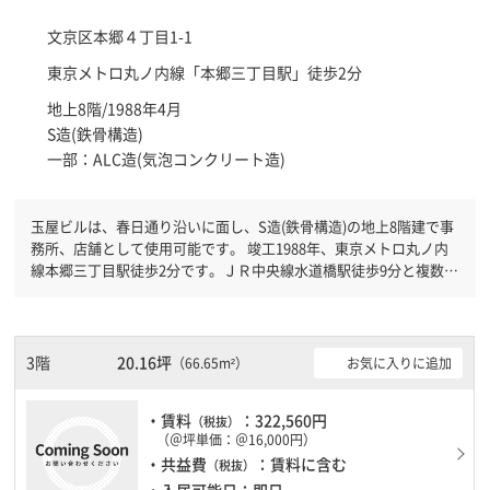
文京区
本郷４丁目1-1
東京メトロ丸ノ内線「
本郷三丁目駅
」徒歩2分
地上8階/1988年4月
S造(鉄骨構造)
一部：ALC造(気泡コンクリート造)
玉屋ビルは、春日通り沿いに面し、S造(鉄骨構造)の地上8階建で事
務所、店舗として使用可能です。 竣工1988年、東京メトロ丸ノ内
線本郷三丁目駅徒歩2分です。ＪＲ中央線水道橋駅徒歩9分と複数駅
利用可能です。 機械警備が備わっていますので、夜間や不在の際
にも安心できます。新耐震基準を満たしておりますので、地震対策
を検討されている方にオススメです。土日・祝日も利用可能になり
ますので自由に出入りが出来ます。
3階
20.16坪
お気に入りに追加
（66.65m²）
・賃料
：322,560円
（税抜）
（＠坪単価：＠16,000円）
・共益費
：賃料に含む
（税抜）
・入居可能日：即日