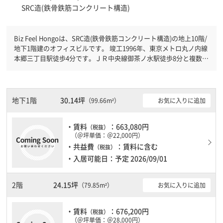
SRC造(鉄骨鉄筋コンクリート構造)
Biz Feel Hongoは、SRC造(鉄骨鉄筋コンクリート構造)の地上10階/
地下1階建のオフィスビルです。 竣工1996年、東京メトロ丸ノ内線
本郷三丁目駅徒歩4分です。ＪＲ中央線御茶ノ水駅徒歩8分と複数駅
利用可能です。 機械警備が備わっていますので、夜間や不在の際
にも安心できます。新耐震基準を満たしておりますので、地震対策
を検討されている方にオススメです。駐車場完備なので、車の必要
なお客様には必見です。
地下1階
30.14坪
お気に入りに追加
（99.66m²）
・賃料
：663,080円
（税抜）
（＠坪単価：＠22,000円）
・共益費
：賃料に含む
（税抜）
・入居可能日：予定 2026/09/01
2階
24.15坪
お気に入りに追加
（79.85m²）
・賃料
：676,200円
（税抜）
（＠坪単価：＠28,000円）