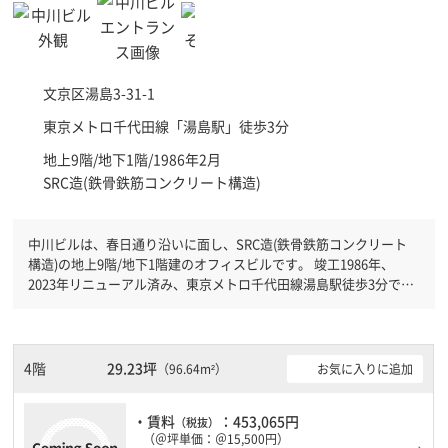
文京区
湯島3-31-1
東京メトロ千代田線「
湯島駅
」徒歩3分
地上9階/地下1階/1986年2月
SRC造(鉄骨鉄筋コンクリート構造)
中川ビルは、春日通り沿いに面し、SRC造(鉄骨鉄筋コンクリート
構造)の地上9階/地下1階建のオフィスビルです。 竣工1986年、
2023年リニューアル済み、東京メトロ千代田線湯島駅徒歩3分で
す。東京メトロ銀座線上野広小路駅徒歩5分と複数駅利用可能で
す。 機械警備が備わっていますので、夜間や不在の際にも安心で
きます。新耐震基準を満たしておりますので、耐震性がしっかりと
しています。駐車場もありますので、車を利用されるお客様には使
4階
29.23坪
お気に入りに追加
（96.64m²）
いやすいです。ＥＶが複数基ありますので、フロアまでの待ち時間
があまりかかりません。
・賃料
：453,065円
（税抜）
（＠坪単価：＠15,500円）