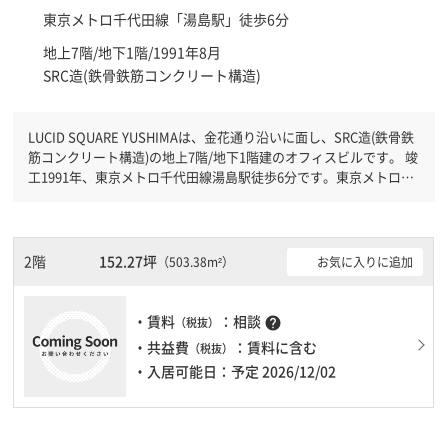
東京メトロ千代田線「
湯島駅
」徒歩6分
地上7階/地下1階/1991年8月
SRC造(鉄骨鉄筋コンクリート構造)
LUCID SQUARE YUSHIMAは、金花通り沿いに面し、SRC造(鉄骨鉄
筋コンクリート構造)の地上7階/地下1階建のオフィスビルです。 竣
工1991年、東京メトロ千代田線湯島駅徒歩6分です。東京メトロ丸
ノ内線本郷三丁目駅徒歩6分と複数駅利用可能です。 機械警備が備
わっていますので、夜間や不在の際にも安心できます。新耐震基準
を満たしておりますので、地震対策を検討されている方にオススメ
です。土日・祝日も利用可能になりますので自由に出入りが出来ま
2階
152.27坪
お気に入りに追加
（503.38m²）
す。駐車場完備なので、車の必要なお客様には必見です。１フロア
１００坪以上ある大型ビルです。ＥＶが複数基ありますので、フロ
アまでの待ち時間があまりかかりません。
・賃料
：相談
help
（税抜）
・共益費
：賃料に含む
（税抜）
・入居可能日：予定 2026/12/02