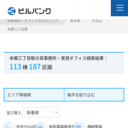
ビルバンク
貸事務所・オフィスのビルバンク
東京都
文京区
本郷三丁目駅
本郷三丁目駅の貸事務所・賃貸オフィス検索結果：
113
187
棟
区画
エリア再検索
条件を絞り込む
並び替え
… 徒歩5分以内
… 新耐震基準適合
… 機械警備