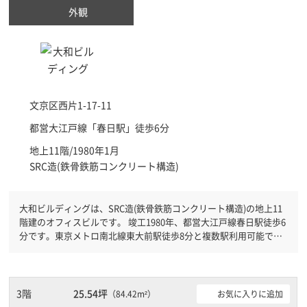
外観
文京区
西片1-17-11
都営大江戸線「
春日駅
」徒歩6分
地上11階/1980年1月
SRC造(鉄骨鉄筋コンクリート構造)
大和ビルディングは、SRC造(鉄骨鉄筋コンクリート構造)の地上11
階建のオフィスビルです。 竣工1980年、都営大江戸線春日駅徒歩6
分です。東京メトロ南北線東大前駅徒歩8分と複数駅利用可能で
す。 有人警備となっておりますので、日中も安心して社内で過ご
すことができます。駐車場完備なので、車の必要なお客様には必見
です。ＥＶが複数基ありますので、フロアまでの待ち時間があまり
かかりません。
3階
25.54坪
お気に入りに追加
（84.42m²）