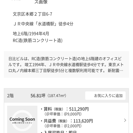
文京区
本郷２丁目6-7
ＪＲ中央線「
水道橋駅
」徒歩4分
地上6階/1994年4月
RC造(鉄筋コンクリート造)
日比ビルは、RC造(鉄筋コンクリート造)の地上6階建のオフィスビ
ルです。 竣工1994年、ＪＲ中央線水道橋駅徒歩4分です。東京メト
ロ丸ノ内線本郷三丁目駅徒歩5分と複数駅利用可能です。 新耐震基
準を満たしておりますので、耐震性がしっかりとしています。土
日・祝日も利用可能になりますので時間帯を気にせず利用できま
す。
2階
56.81坪
お気に入りに追加
（187.47m²）
・賃料
：511,290円
（税抜）
（＠坪単価：＠9,000円）
・共益費
：113,620円
（税抜）
（＠坪単価：＠2,000円）
・入居可能日：即日