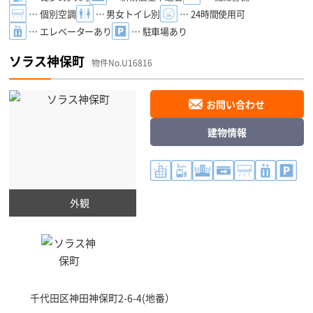
… 個別空調
… 男女トイレ別
… 24時間使用可
… エレベーターあり
… 駐車場あり
ソラス神保町
物件No.U16816
お問い合わせ
建物情報
外観
千代田区
神田神保町2-6-4(地番）