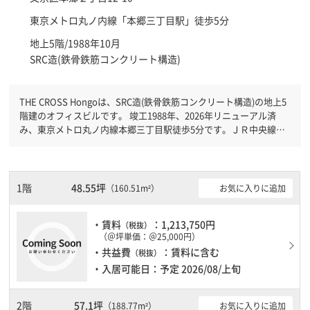
東京メトロ丸ノ内線「
本郷三丁目駅
」徒歩5分
地上5階/1988年10月
SRC造(鉄骨鉄筋コンクリート構造)
THE CROSS Hongoは、SRC造(鉄骨鉄筋コンクリート構造)の地上5
階建のオフィスビルです。 竣工1988年、2026年リニューアル済
み、東京メトロ丸ノ内線本郷三丁目駅徒歩5分です。ＪＲ中央線水
道橋駅徒歩7分と複数駅利用可能です。 機械警備が備わっています
ので、夜間や不在の際にも安心できます。新耐震基準を満たしてお
りますので、地震対策を検討されている方にオススメです。土日・
祝日も利用可能になりますので自由に出入りが出来ます。駐車場完
1階
48.55坪
お気に入りに追加
（160.51m²）
備なので、車の必要なお客様には必見です。
・賃料
：1,213,750円
（税抜）
（＠坪単価：＠25,000円）
・共益費
：賃料に含む
（税抜）
・入居可能日：予定 2026/08/上旬
2階
57.1坪
お気に入りに追加
（188.77m²）