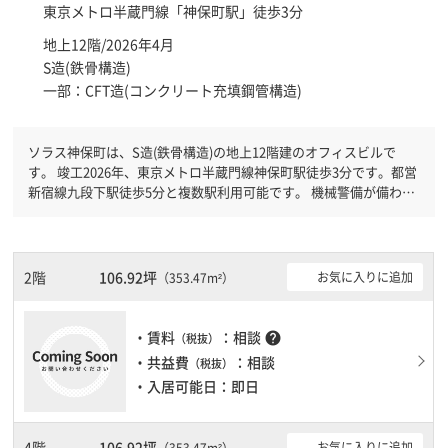
東京メトロ半蔵門線「
神保町駅
」徒歩3分
地上12階/2026年4月
S造(鉄骨構造)
一部：CFT造(コンクリート充填鋼管構造)
ソラス神保町は、S造(鉄骨構造)の地上12階建のオフィスビルで
す。 竣工2026年、東京メトロ半蔵門線神保町駅徒歩3分です。都営
新宿線九段下駅徒歩5分と複数駅利用可能です。 機械警備が備わっ
ていますので、夜間や不在の際にも安心できます。新耐震基準を満
たしておりますので、地震対策を検討されている方にオススメで
す。駐車場完備なので、車の必要なお客様には必見です。１フロア
１００坪以上ある大型ビルです。
2階
106.92坪
お気に入りに追加
（353.47m²）
・賃料
：相談
help
（税抜）
・共益費
：相談
（税抜）
・入居可能日：即日
4階
106.92坪
お気に入りに追加
（353.47m²）